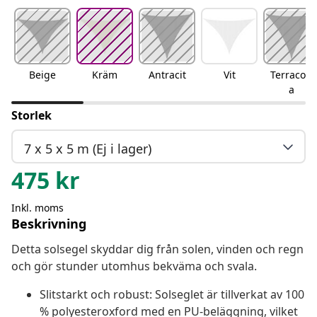
Beige
Kräm
Antracit
Vit
Terracott
a
Storlek
7 x 5 x 5 m (Ej i lager)
475
kr
Inkl. moms
Beskrivning
Detta solsegel skyddar dig från solen, vinden och regn
och gör stunder utomhus bekväma och svala.
Slitstarkt och robust: Solseglet är tillverkat av 100
% polyesteroxford med en PU-beläggning, vilket