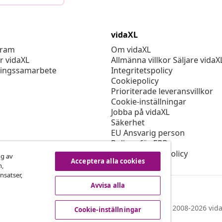
vidaXL
gram
Om vidaXL
r vidaXL
Allmänna villkor Säljare vidaX
ingssamarbete
Integritetspolicy
Cookiepolicy
Prioriterade leveransvillkor
Cookie-inställningar
Jobba på vidaXL
Säkerhet
EU Ansvarig person
Policyn för EPR
Tillgänglighetspolicy
ng av
Acceptera alla cookies
n,
nsatser,
Avvisa alla
© 2008-2026 vida
Cookie-inställningar