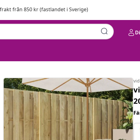
 frakt från 850 kr (fastlandet i Sverige)
D
vi
v
2
Fä