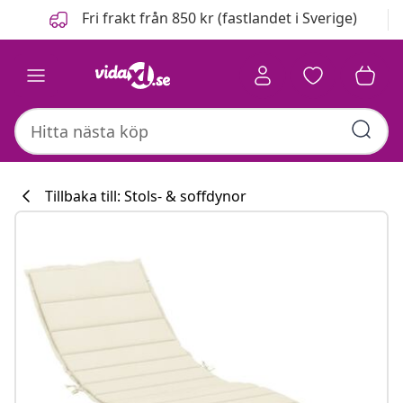
Föregående
Nästa
Fri frakt från 850 kr (fastlandet i Sverige)
Tillbaka till: Stols- & soffdynor