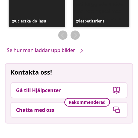
Inlägg
ucieczka_do_lasu
Inlägg
lespetitsriens
publicerat
publicerat
av
av
Se hur man laddar upp bilder
Kontakta oss!
Gå till Hjälpcenter
Rekommenderad
Chatta med oss