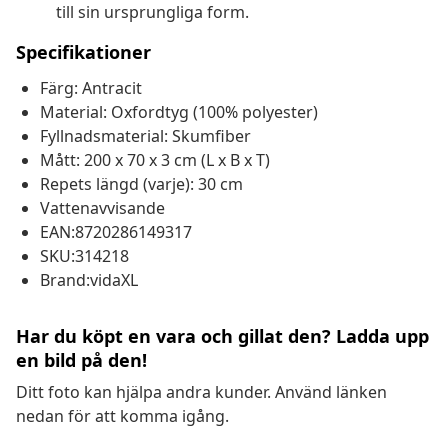
till sin ursprungliga form.
Specifikationer
Färg: Antracit
Material: Oxfordtyg (100% polyester)
Fyllnadsmaterial: Skumfiber
Mått: 200 x 70 x 3 cm (L x B x T)
Repets längd (varje): 30 cm
Vattenavvisande
EAN:8720286149317
SKU:314218
Brand:vidaXL
Har du köpt en vara och gillat den? Ladda upp
en bild på den!
Ditt foto kan hjälpa andra kunder. Använd länken
nedan för att komma igång.