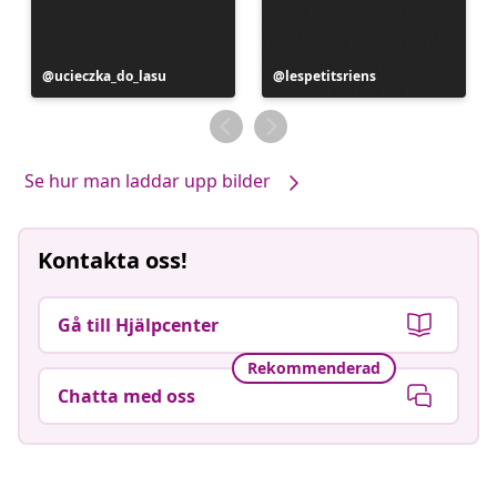
Inlägg
ucieczka_do_lasu
Inlägg
lespetitsriens
publicerat
publicerat
av
av
Se hur man laddar upp bilder
Kontakta oss!
Gå till Hjälpcenter
Rekommenderad
Chatta med oss