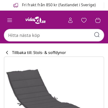
Föregående
Nästa
Fri frakt från 850 kr (fastlandet i Sverige)
Tillbaka till: Stols- & soffdynor