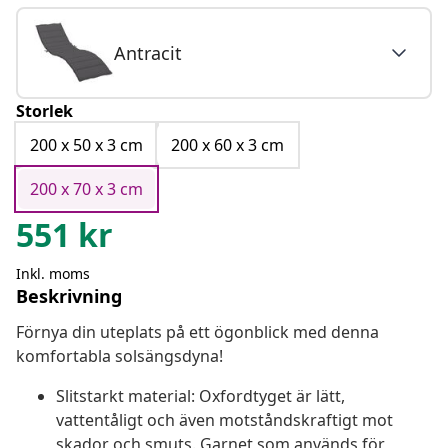
Antracit
Storlek
200 x 50 x 3 cm
200 x 60 x 3 cm
200 x 70 x 3 cm
551
kr
Inkl. moms
Beskrivning
Förnya din uteplats på ett ögonblick med denna
komfortabla solsängsdyna!
Slitstarkt material: Oxfordtyget är lätt,
vattentåligt och även motståndskraftigt mot
skador och smuts. Garnet som används för