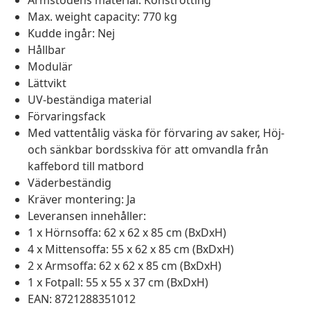
Armstödens material: Konstrotting
Max. weight capacity: 770 kg
Kudde ingår: Nej
Hållbar
Modulär
Lättvikt
UV-beständiga material
Förvaringsfack
Med vattentålig väska för förvaring av saker, Höj-
och sänkbar bordsskiva för att omvandla från
kaffebord till matbord
Väderbeständig
Kräver montering: Ja
Leveransen innehåller:
1 x Hörnsoffa: 62 x 62 x 85 cm (BxDxH)
4 x Mittensoffa: 55 x 62 x 85 cm (BxDxH)
2 x Armsoffa: 62 x 62 x 85 cm (BxDxH)
1 x Fotpall: 55 x 55 x 37 cm (BxDxH)
EAN: 8721288351012