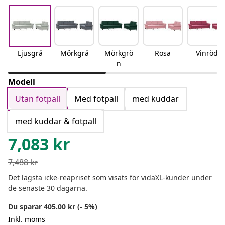
Ljusgrå
Mörkgrå
Mörkgrö
Rosa
Vinröd
n
Modell
Utan fotpall
Med fotpall
med kuddar
med kuddar & fotpall
7,083
kr
7,488
kr
Det lägsta icke-reapriset som visats för vidaXL-kunder under
de senaste 30 dagarna.
Du sparar 405.00 kr (- 5%)
Inkl. moms