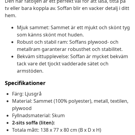
Den här fåtöljen är ett perfekt val för att läsa, titta på
tv eller bara koppla av. Soffan blir en vacker detalj i ditt
hem.
Mjuk sammet: Sammet är ett mjukt och skönt tyg
som känns skönt mot huden.
Robust och stabil ram: Soffans plywood- och
metallram garanterar robusthet och stabilitet.
Bekväm sittupplevelse: Soffan är mycket bekväm
tack vare det tjockt vadderade sätet och
armstöden.
Specifikationer
Färg: Ljusgrå
Material: Sammet (100% polyester), metall, textilen,
plywood
Fyllnadsmaterial: Skum
2-sits soffa (liten):
Totala mått: 138 x 77 x 80 cm (B x D x H)