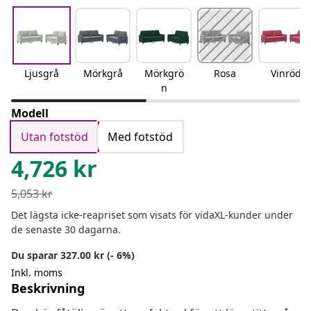
Ljusgrå
Mörkgrå
Mörkgrö
Rosa
Vinröd
n
Modell
Utan fotstöd
Med fotstöd
4,726
kr
5,053
kr
Det lägsta icke-reapriset som visats för vidaXL-kunder under
de senaste 30 dagarna.
Du sparar 327.00 kr (- 6%)
Inkl. moms
Beskrivning