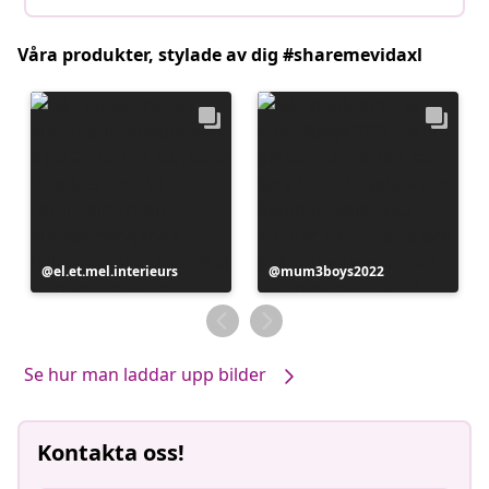
Våra produkter, stylade av dig #sharemevidaxl
Inlägg
el.et.mel.interieurs
Inlägg
mum3boys2022
publicerat
publicerat
av
av
Se hur man laddar upp bilder
Kontakta oss!