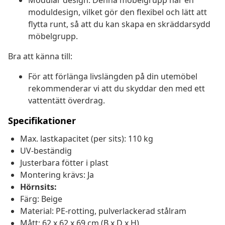
Modulär design: Denna möbelgrupp har en
moduldesign, vilket gör den flexibel och lätt att
flytta runt, så att du kan skapa en skräddarsydd
möbelgrupp.
Bra att känna till:
För att förlänga livslängden på din utemöbel
rekommenderar vi att du skyddar den med ett
vattentätt överdrag.
Specifikationer
Max. lastkapacitet (per sits): 110 kg
UV-beständig
Justerbara fötter i plast
Montering krävs: Ja
Hörnsits:
Färg: Beige
Material: PE-rotting, pulverlackerad stålram
Mått: 62 x 62 x 69 cm (B x D x H)