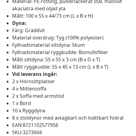
Material: PE-rotting, pulverlackerat stål, massivt
akaciaträ med oljad yta
Mått: 100 x 55 x 44/73 cm (L x B x H)
Dyna:
Färg: Gräddvit
Material överdrag: Tyg (100% polyester)
Fyllnadsmaterial sittdyna: Skum
Fyllnadsmaterial ryggkudde: Bomullsfiber
Mått sittdyna: 55 x 55 x 3 cm (B x D x T)
Mått ryggkudde: 55 x 45 x 13 cm (L x B x T)
Vid leverans ingår:
2 x Hörnsittplatser
4 x Mittensoffa
2 x Soffa med armstöd
1 x Bord
10 x Ryggdyna
8 x stoldynor med avtagbart och tvättbart fodral
EAN:8721102577956
SKU:3273004