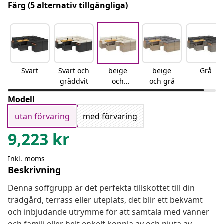
Färg
(5 alternativ tillgängliga)
Svart
Svart och
beige
beige
Grå
gräddvit
och
och grå
gräddvit
Modell
utan förvaring
med förvaring
9,223
kr
Inkl. moms
Beskrivning
Denna soffgrupp är det perfekta tillskottet till din
trädgård, terrass eller uteplats, det blir ett bekvämt
och inbjudande utrymme för att samtala med vänner