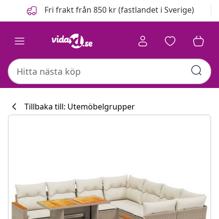
Föregående
Nästa
Fri frakt från 850 kr (fastlandet i Sverige)
Tillbaka till: Utemöbelgrupper