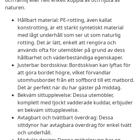
och familj eller helt enkelt koppla av och njuta av
naturen.
Hållbart material: PE-rotting, även kallat
konstrotting, är ett starkt syntetiskt material
med lågt underhåll som ser ut som naturlig
rotting. Det är lätt, enkelt att rengöra och
används ofta för utemöbler på grund av dess
hållbarhet och väderbeständiga egenskaper.
Justerbar bordsskiva: Bordsskivan kan lyftas för
att göra bordet högre, vilket förvandlar
utomhusbordet från ett soffbord till ett matbord.
Det är perfekt när du har gäster på middag.
Bekväm sittupplevelse: Dessa utemöbler,
komplett med tjockt vadderade kuddar, erbjuder
en bekväm sittupplevelse.
Avtagbart och tvättbart överdrag: Dessa
sittdynor har avtagbara överdrag för enkel tvätt
och underhåll.