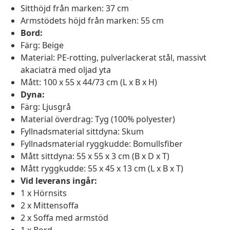
Sitthöjd från marken: 37 cm
Armstödets höjd från marken: 55 cm
Bord:
Färg: Beige
Material: PE-rotting, pulverlackerat stål, massivt
akaciaträ med oljad yta
Mått: 100 x 55 x 44/73 cm (L x B x H)
Dyna:
Färg: Ljusgrå
Material överdrag: Tyg (100% polyester)
Fyllnadsmaterial sittdyna: Skum
Fyllnadsmaterial ryggkudde: Bomullsfiber
Mått sittdyna: 55 x 55 x 3 cm (B x D x T)
Mått ryggkudde: 55 x 45 x 13 cm (L x B x T)
Vid leverans ingår:
1 x Hörnsits
2 x Mittensoffa
2 x Soffa med armstöd