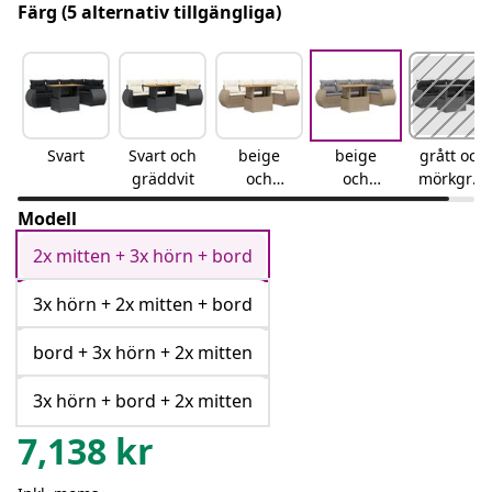
Färg
(5 alternativ tillgängliga)
Svart
Svart och
beige
beige
grått och
gräddvit
och
och
mörkgråt
gräddvit
ljusgrå
t
Modell
2x mitten + 3x hörn + bord
3x hörn + 2x mitten + bord
bord + 3x hörn + 2x mitten
3x hörn + bord + 2x mitten
7,138
kr