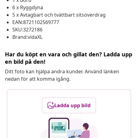
1 x Bord
6 x Ryggdyna
5 x Avtagbart och tvättbart sitsöverdrag
EAN:8721102569777
SKU:3272186
Brand:vidaXL
Har du köpt en vara och gillat den? Ladda upp
en bild på den!
Ditt foto kan hjälpa andra kunder. Använd länken
nedan för att komma igång.
Ladda upp bild