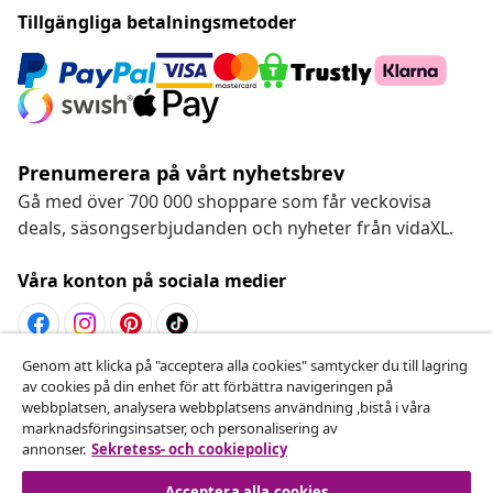
Tillgängliga betalningsmetoder
Prenumerera på vårt nyhetsbrev
Gå med över 700 000 shoppare som får veckovisa
deals, säsongserbjudanden och nyheter från vidaXL.
Våra konton på sociala medier
Genom att klicka på "acceptera alla cookies" samtycker du till lagring
Avbryta avtalet
av cookies på din enhet för att förbättra navigeringen på
webbplatsen, analysera webbplatsens användning ,bistå i våra
Skicka in en begäran om uttag för din beställning.
marknadsföringsinsatser, och personalisering av
annonser.
Sekretess- och cookiepolicy
Avbryta avtalet
Acceptera alla cookies