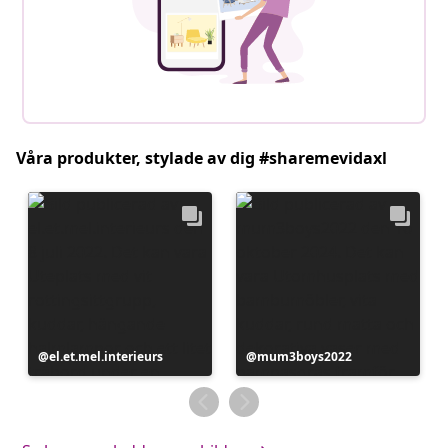
Våra produkter, stylade av dig #sharemevidaxl
Inlägg
el.et.mel.interieurs
Inlägg
mum3boys2022
publicerat
publicerat
av
av