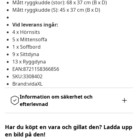
Mått ryggkudde (stor): 68 x 37 cm (B x D)
Mått ryggkudde (S): 45 x 37 cm (B x D)
Vid leverans ingår:
4 x Hörnsits
5 x Mittensoffa
1 x Soffbord
9 x Sittdyna
13 x Ryggdyna
EAN:8721158366856
SKU:3308402
Brand:vidaXL
Information om säkerhet och
efterlevnad
Har du köpt en vara och gillat den? Ladda upp
en bild på den!