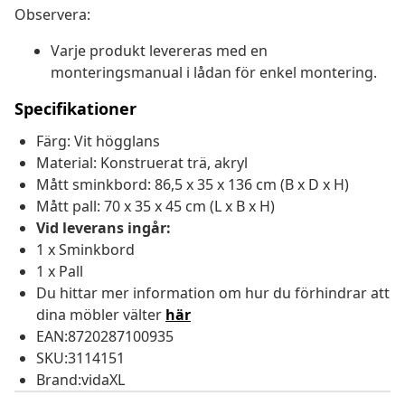
Observera:
Varje produkt levereras med en
monteringsmanual i lådan för enkel montering.
Specifikationer
Färg: Vit högglans
Material: Konstruerat trä, akryl
Mått sminkbord: 86,5 x 35 x 136 cm (B x D x H)
Mått pall: 70 x 35 x 45 cm (L x B x H)
Vid leverans ingår:
1 x Sminkbord
1 x Pall
Du hittar mer information om hur du förhindrar att
dina möbler välter
här
EAN:8720287100935
SKU:3114151
Brand:vidaXL