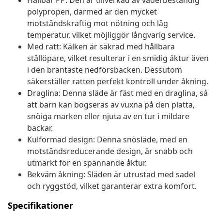
Hållbar PP: Den är tillverkad av väderbeständig
polypropen, därmed är den mycket
motståndskraftig mot nötning och låg
temperatur, vilket möjliggör långvarig service.
Med ratt: Kälken är säkrad med hållbara
stållöpare, vilket resulterar i en smidig åktur även
i den brantaste nedförsbacken. Dessutom
säkerställer ratten perfekt kontroll under åkning.
Draglina: Denna släde är fäst med en draglina, så
att barn kan bogseras av vuxna på den platta,
snöiga marken eller njuta av en tur i mildare
backar.
Kulformad design: Denna snösläde, med en
motståndsreducerande design, är snabb och
utmärkt för en spännande åktur.
Bekväm åkning: Släden är utrustad med sadel
och ryggstöd, vilket garanterar extra komfort.
Specifikationer