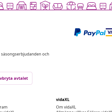
s, säsongserbjudanden och
vbryta avtalet
vidaXL
gram
Om vidaXL