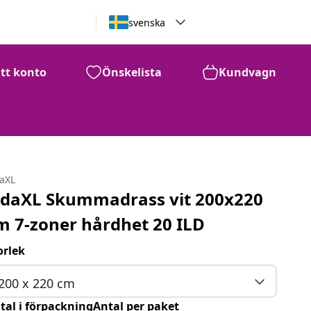
svenska
itt konto
Önskelista
Kundvagn
daXL
idaXL Skummadrass vit 200x220
m 7-zoner hårdhet 20 ILD
orlek
200 x 220 cm
tal i förpackningAntal per paket