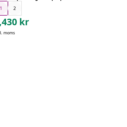
1
2
,430
kr
kl. moms