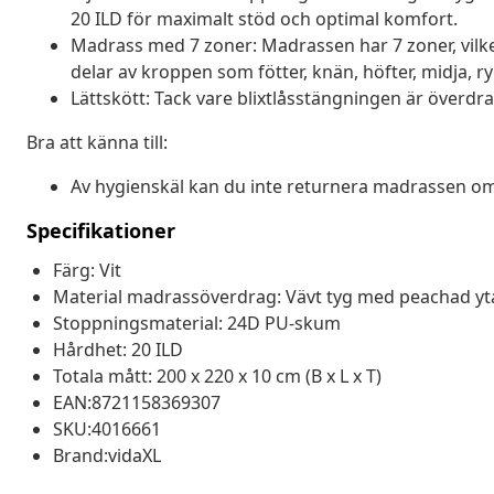
20 ILD för maximalt stöd och optimal komfort.
Madrass med 7 zoner: Madrassen har 7 zoner, vilket 
delar av kroppen som fötter, knän, höfter, midja, r
Lättskött: Tack vare blixtlåsstängningen är överdraget
Bra att känna till:
Av hygienskäl kan du inte returnera madrassen om 
Specifikationer
Färg: Vit
Material madrassöverdrag: Vävt tyg med peachad yt
Stoppningsmaterial: 24D PU-skum
Hårdhet: 20 ILD
Totala mått: 200 x 220 x 10 cm (B x L x T)
EAN:8721158369307
SKU:4016661
Brand:vidaXL