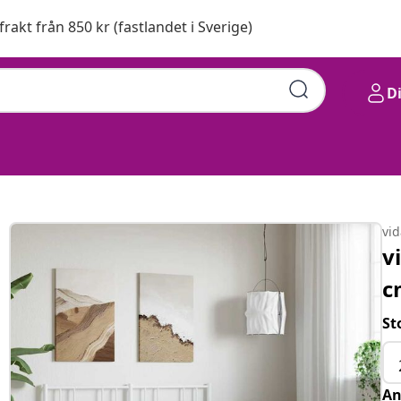
 frakt från 850 kr (fastlandet i Sverige)
D
vi
v
c
St
An