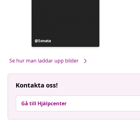
Inlägg
Sonata
publicerat
av
Se hur man laddar upp bilder
Kontakta oss!
Gå till Hjälpcenter