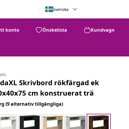
svenska
itt konto
Önskelista
Kundvagn
daXL
idaXL Skrivbord rökfärgad ek
0x40x75 cm konstruerat trä
rg
(9 alternativ tillgängliga)