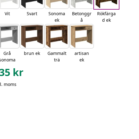
Vit
Svart
Sonoma
Betonggr
Rökfärga
ek
å
d ek
Grå
brun ek
Gammalt
artisan
sonoma
trä
ek
35
kr
kl. moms