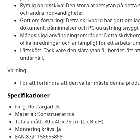
Rymlig bordsskiva: Den stora arbetsytan på detta s
och andra nödvändigheter.
Gott om förvaring: Detta skrivbord har gott om la
dokument, påminnelser och PC-utrustning snyggt 
Mångsidiga användningsområden: Detta skrivbord
olika inredningar och är lämpligt för ett arbetsr
Lättskött: Tack vare den släta ytan är bordet lätt 
underhåll.
Varning:
För att förhindra att den välter måste denna pro
Specifikationer
Färg: Rökfärgad ek
Material: Konstruerat trä
Totala mått: 80 x 40 x 75 cm (L x B x H)
Montering krävs: Ja
EAN:8721158665898