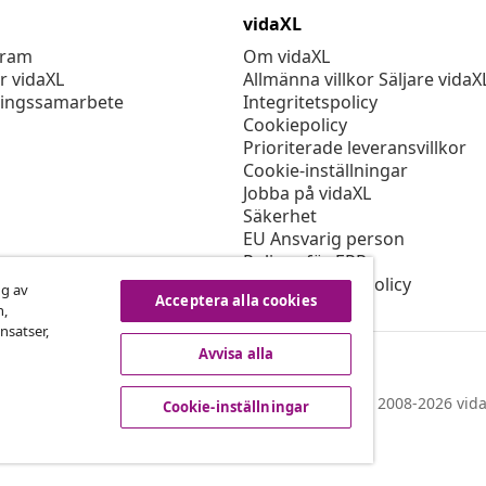
vidaXL
gram
Om vidaXL
r vidaXL
Allmänna villkor Säljare vidaX
ingssamarbete
Integritetspolicy
Cookiepolicy
Prioriterade leveransvillkor
Cookie-inställningar
Jobba på vidaXL
Säkerhet
EU Ansvarig person
Policyn för EPR
Tillgänglighetspolicy
ng av
Acceptera alla cookies
n,
nsatser,
Avvisa alla
© 2008-2026 vida
Cookie-inställningar