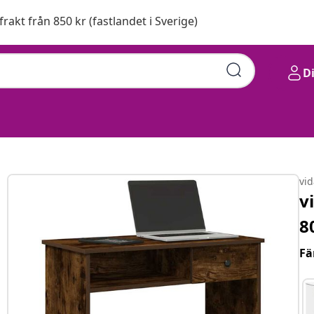
 frakt från 850 kr (fastlandet i Sverige)
D
vi
v
8
Fä