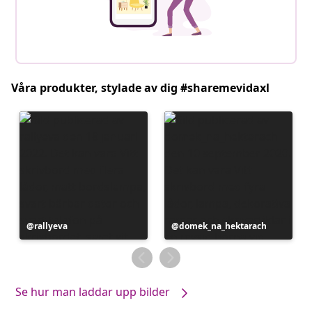
Våra produkter, stylade av dig #sharemevidaxl
Inlägg
rallyeva
Inlägg
domek_na_hektarach
publicerat
publicerat
av
av
Se hur man laddar upp bilder