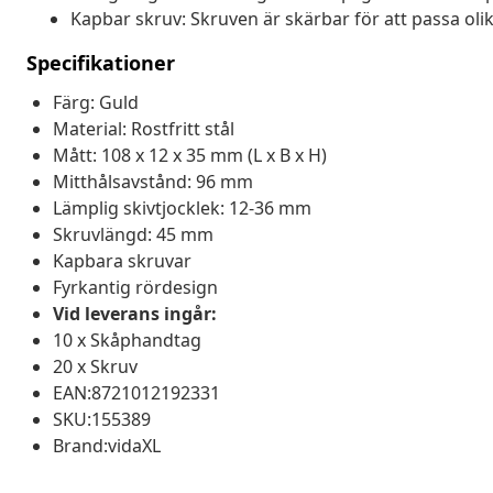
Kapbar skruv: Skruven är skärbar för att passa olik
Specifikationer
Färg: Guld
Material: Rostfritt stål
Mått: 108 x 12 x 35 mm (L x B x H)
Mitthålsavstånd: 96 mm
Lämplig skivtjocklek: 12-36 mm
Skruvlängd: 45 mm
Kapbara skruvar
Fyrkantig rördesign
Vid leverans ingår:
10 x Skåphandtag
20 x Skruv
EAN:8721012192331
SKU:155389
Brand:vidaXL