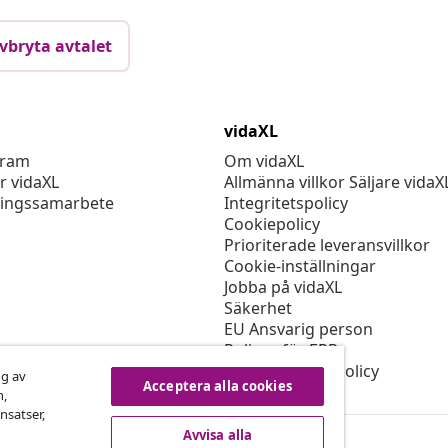
vbryta avtalet
vidaXL
gram
Om vidaXL
r vidaXL
Allmänna villkor Säljare vidaX
ingssamarbete
Integritetspolicy
Cookiepolicy
Prioriterade leveransvillkor
Cookie-inställningar
Jobba på vidaXL
Säkerhet
EU Ansvarig person
Policyn för EPR
Tillgänglighetspolicy
ng av
Acceptera alla cookies
n,
nsatser,
Avvisa alla