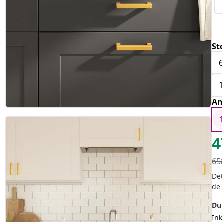
St
An
4
65
Det
de
Du 
In