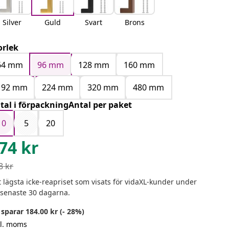
Silver
Guld
Svart
Brons
orlek
64 mm
96 mm
128 mm
160 mm
192 mm
224 mm
320 mm
480 mm
tal i förpackningAntal per paket
10
5
20
74
kr
8
kr
 lägsta icke-reapriset som visats för vidaXL-kunder under
 senaste 30 dagarna.
sparar 184.00 kr (- 28%)
kl. moms