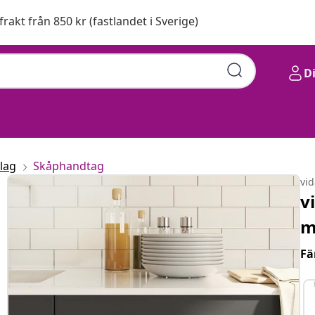
 frakt från 850 kr (fastlandet i Sverige)
D
lag
Skåphandtag
vi
v
m
Fä