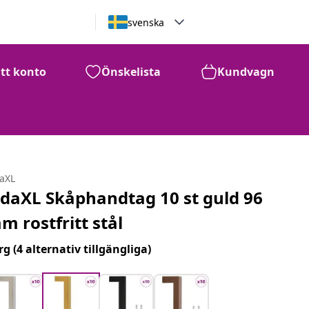
svenska
itt konto
Önskelista
Kundvagn
daXL
idaXL Skåphandtag 10 st guld 96
m rostfritt stål
rg
(4 alternativ tillgängliga)