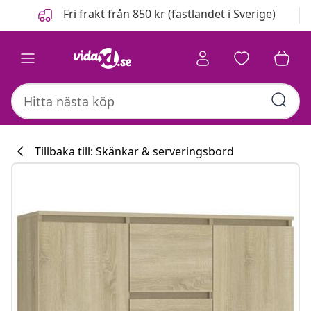
Föregående
Nästa
Fri frakt från 850 kr (fastlandet i Sverige)
Tillbaka till: Skänkar & serveringsbord