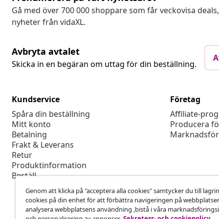
Gå med över 700 000 shoppare som får veckovisa deal
nyheter från vidaXL.
Avbryta avtalet
A
Skicka in en begäran om uttag för din beställning.
Kundservice
Företag
Spåra din beställning
Affiliate-pro
Mitt konto
Producera fö
Betalning
Marknadsför
Frakt & Leverans
Retur
Produktinformation
Beställ
Genom att klicka på "acceptera alla cookies" samtycker du till lagri
cookies på din enhet för att förbättra navigeringen på webbplatse
analysera webbplatsens användning ,bistå i våra marknadsföringsi
och personalisering av annonser.
Sekretess- och cookiepolicy