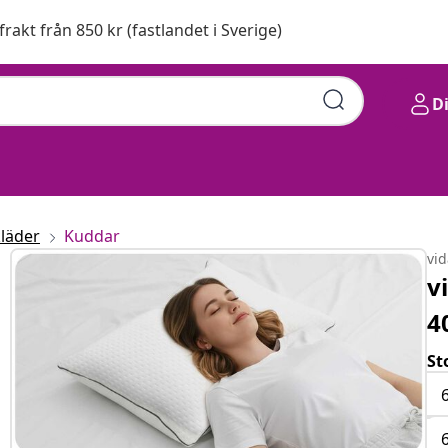
 frakt från 850 kr (fastlandet i Sverige)
D
läder
Kuddar
vi
v
4
St