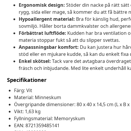
Ergonomisk design:
Stöder din nacke på rätt sätt
rygg, sida eller mage, så kommer du att få bättre n
Hypoallergent material:
Bra för känslig hud, perf
sovmiljö. Håller borta dammkvalster och allergener s
Förbättrat luftflöde:
Kudden har bra ventilation o
materia stoppar fukt så att du slipper svettas.
Anpassningsbar komfort:
Du kan justera hur hård
stöd eller en mjukare kudde, så kan du enkelt fixa de
Enkel skötsel:
Tack vare det avtagbara överdraget 
fräsch och inbjudande. Med lite enkelt underhåll k
Specifikationer
Färg: Vit
Material: Minneskum
Övergripande dimensioner: 80 x 40 x 14,5 cm (L x B x
Vikt: 1,63 kg
Fyllningsmaterial: Memoryskum
EAN: 8721359485141