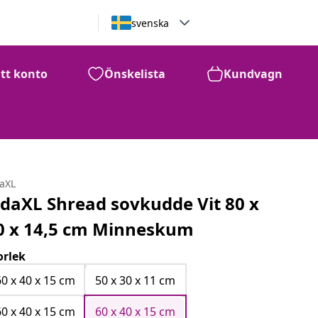
svenska
itt konto
Önskelista
Kundvagn
daXL
idaXL Shread sovkudde Vit 80 x
0 x 14,5 cm Minneskum
orlek
60 x 40 x 15 cm
50 x 30 x 11 cm
60 x 40 x 15 cm
60 x 40 x 15 cm