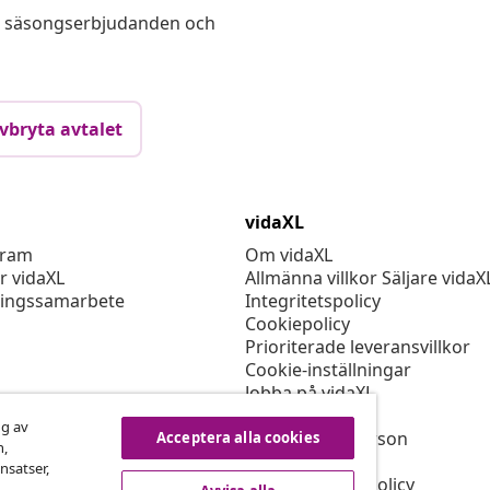
s, säsongserbjudanden och
vbryta avtalet
vidaXL
gram
Om vidaXL
r vidaXL
Allmänna villkor Säljare vidaX
ingssamarbete
Integritetspolicy
Cookiepolicy
Prioriterade leveransvillkor
Cookie-inställningar
Jobba på vidaXL
Säkerhet
ng av
EU Ansvarig person
Acceptera alla cookies
n,
Policyn för EPR
nsatser,
Tillgänglighetspolicy