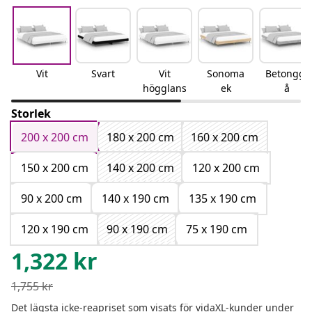
Vit
Svart
Vit
Sonoma
Betonggr
högglans
ek
å
Storlek
200 x 200 cm
180 x 200 cm
160 x 200 cm
150 x 200 cm
140 x 200 cm
120 x 200 cm
90 x 200 cm
140 x 190 cm
135 x 190 cm
120 x 190 cm
90 x 190 cm
75 x 190 cm
1,322
kr
1,755
kr
Det lägsta icke-reapriset som visats för vidaXL-kunder under