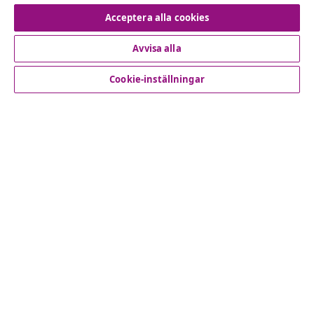
Avbryta avtalet
Acceptera alla cookies
Avvisa alla
Kundservice
Cookie-inställningar
Företag
vidaXL
Upptäck mer
© 2008-2026 vidaXL www.vidaxl.se är en webbshop från