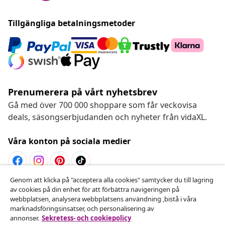
Tillgängliga betalningsmetoder
Prenumerera på vårt nyhetsbrev
Gå med över 700 000 shoppare som får veckovisa
deals, säsongserbjudanden och nyheter från vidaXL.
Våra konton på sociala medier
Genom att klicka på "acceptera alla cookies" samtycker du till lagring
Avbryta avtalet
av cookies på din enhet för att förbättra navigeringen på
webbplatsen, analysera webbplatsens användning ,bistå i våra
Skicka in en begäran om uttag för din beställning.
marknadsföringsinsatser, och personalisering av
annonser.
Sekretess- och cookiepolicy