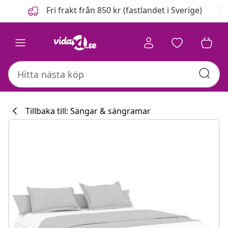
Föregående
Nästa
Fri frakt från 850 kr (fastlandet i Sverige)
Tillbaka till: Sängar & sängramar