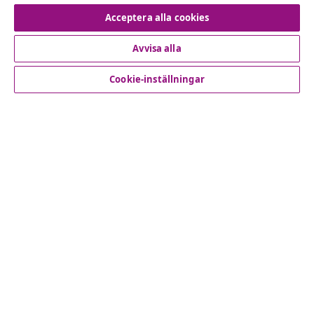
Avbryta avtalet
Acceptera alla cookies
Avvisa alla
Kundservice
Cookie-inställningar
Företag
vidaXL
Upptäck mer
© 2008-2026 vidaXL www.vidaxl.se är en webbshop från