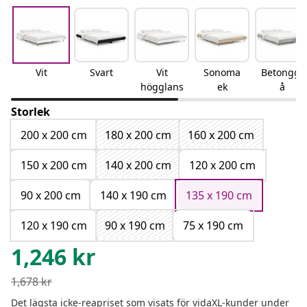
Vit
Svart
Vit
Sonoma
Betonggr
högglans
ek
å
Storlek
200 x 200 cm
180 x 200 cm
160 x 200 cm
150 x 200 cm
140 x 200 cm
120 x 200 cm
90 x 200 cm
140 x 190 cm
135 x 190 cm
120 x 190 cm
90 x 190 cm
75 x 190 cm
1,246
kr
1,678
kr
Det lägsta icke-reapriset som visats för vidaXL-kunder under