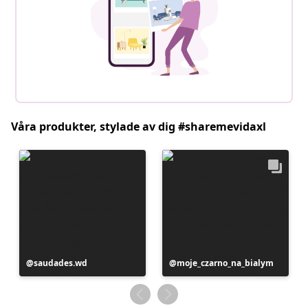
Våra produkter, stylade av dig #sharemevidaxl
Inlägg
saudades.wd
Inlägg
moje_czarno_na_bialym
publicerat
publicerat
av
av