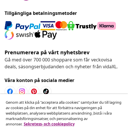
Tillgängliga betalningsmetoder
Prenumerera på vårt nyhetsbrev
Gå med över 700 000 shoppare som får veckovisa
deals, säsongserbjudanden och nyheter från vidaXL.
Våra konton på sociala medier
Genom att klicka på "acceptera alla cookies" samtycker du till lagring
Avbryta avtalet
av cookies på din enhet för att förbättra navigeringen på
webbplatsen, analysera webbplatsens användning ,bistå i våra
Skicka in en begäran om uttag för din beställning.
marknadsföringsinsatser, och personalisering av
annonser.
Sekretess- och cookiepolicy