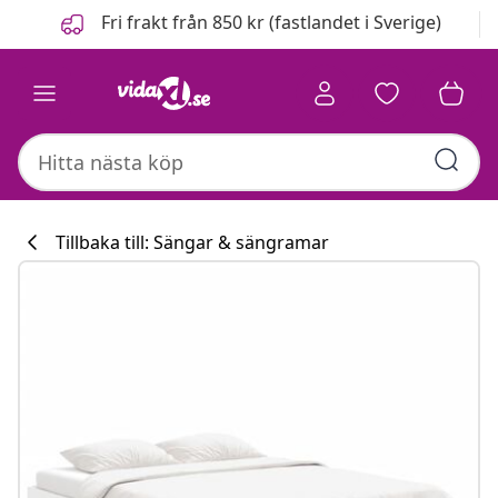
Föregående
Nästa
Fri frakt från 850 kr (fastlandet i Sverige)
Tillbaka till: Sängar & sängramar