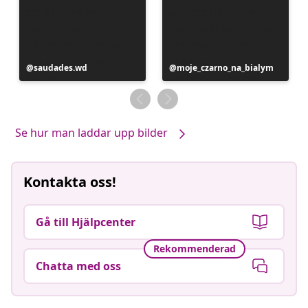
Inlägg
saudades.wd
Inlägg
moje_czarno_na_bialym
publicerat
publicerat
av
av
Se hur man laddar upp bilder
Kontakta oss!
Gå till Hjälpcenter
Rekommenderad
Chatta med oss