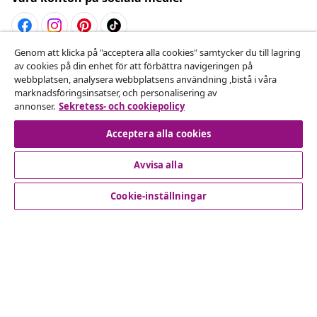
Genom att klicka på "acceptera alla cookies" samtycker du till lagring
Avbryta avtalet
av cookies på din enhet för att förbättra navigeringen på
webbplatsen, analysera webbplatsens användning ,bistå i våra
Skicka in en begäran om uttag för din beställning.
marknadsföringsinsatser, och personalisering av
annonser.
Sekretess- och cookiepolicy
Avbryta avtalet
Acceptera alla cookies
Avvisa alla
Kundservice
Cookie-inställningar
Företag
vidaXL
Upptäck mer