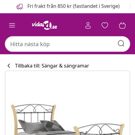
Föregående
Nästa
Fri frakt från 850 kr (fastlandet i Sverige)
Tillbaka till: Sängar & sängramar