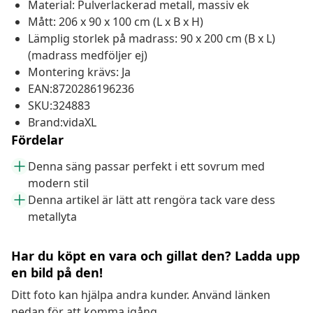
Material: Pulverlackerad metall, massiv ek
Mått: 206 x 90 x 100 cm (L x B x H)
Lämplig storlek på madrass: 90 x 200 cm (B x L)
(madrass medföljer ej)
Montering krävs: Ja
EAN:8720286196236
SKU:324883
Brand:vidaXL
Fördelar
Denna säng passar perfekt i ett sovrum med
modern stil
Denna artikel är lätt att rengöra tack vare dess
metallyta
Har du köpt en vara och gillat den? Ladda upp
en bild på den!
Ditt foto kan hjälpa andra kunder. Använd länken
nedan för att komma igång.