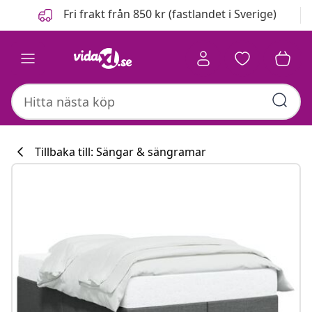
Föregående
Nästa
Fri frakt från 850 kr (fastlandet i Sverige)
Tillbaka till: Sängar & sängramar