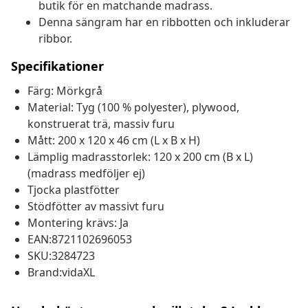
butik för en matchande madrass.
Denna sängram har en ribbotten och inkluderar
ribbor.
Specifikationer
Färg: Mörkgrå
Material: Tyg (100 % polyester), plywood,
konstruerat trä, massiv furu
Mått: 200 x 120 x 46 cm (L x B x H)
Lämplig madrasstorlek: 120 x 200 cm (B x L)
(madrass medföljer ej)
Tjocka plastfötter
Stödfötter av massivt furu
Montering krävs: Ja
EAN:8721102696053
SKU:3284723
Brand:vidaXL