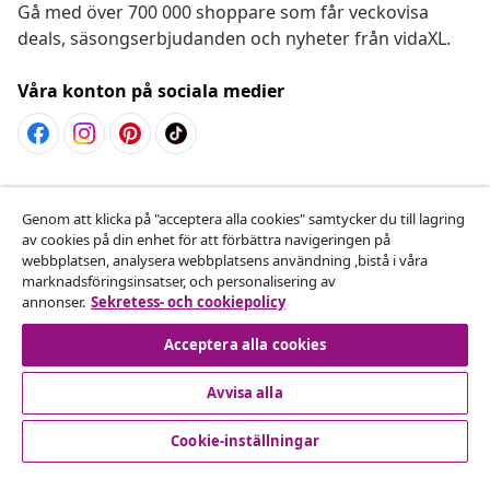
Gå med över 700 000 shoppare som får veckovisa
deals, säsongserbjudanden och nyheter från vidaXL.
Våra konton på sociala medier
Avbryta avtalet
Genom att klicka på "acceptera alla cookies" samtycker du till lagring
Skicka in en begäran om uttag för din beställning.
av cookies på din enhet för att förbättra navigeringen på
webbplatsen, analysera webbplatsens användning ,bistå i våra
Avbryta avtalet
marknadsföringsinsatser, och personalisering av
annonser.
Sekretess- och cookiepolicy
Acceptera alla cookies
Kundservice
Avvisa alla
Företag
Cookie-inställningar