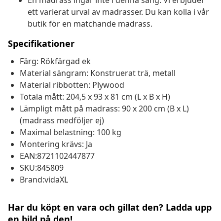
En madrass ingår inte i denna säng. Vi erbjuder
ett varierat urval av madrasser. Du kan kolla i vår
butik för en matchande madrass.
Specifikationer
Färg: Rökfärgad ek
Material sängram: Konstruerat trä, metall
Material ribbotten: Plywood
Totala mått: 204,5 x 93 x 81 cm (L x B x H)
Lämpligt mått på madrass: 90 x 200 cm (B x L)
(madrass medföljer ej)
Maximal belastning: 100 kg
Montering krävs: Ja
EAN:8721102447877
SKU:845809
Brand:vidaXL
Har du köpt en vara och gillat den? Ladda upp
en bild på den!