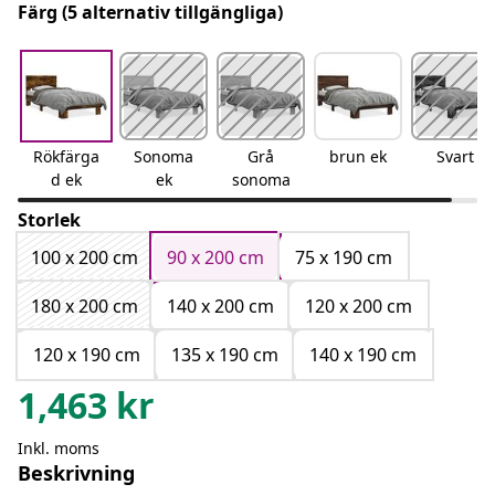
Färg
(5 alternativ tillgängliga)
Rökfärga
Sonoma
Grå
brun ek
Svart
d ek
ek
sonoma
Storlek
100 x 200 cm
90 x 200 cm
75 x 190 cm
180 x 200 cm
140 x 200 cm
120 x 200 cm
120 x 190 cm
135 x 190 cm
140 x 190 cm
1,463
kr
Inkl. moms
Beskrivning