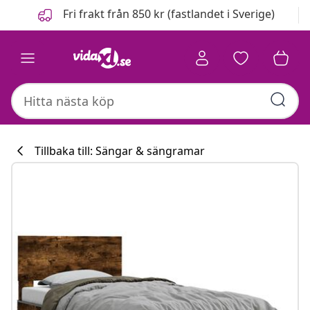
Föregående
Nästa
Fri frakt från 850 kr (fastlandet i Sverige)
Tillbaka till: Sängar & sängramar