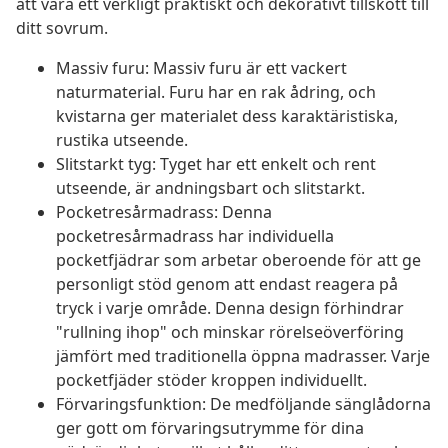
att vara ett verkligt praktiskt och dekorativt tillskott till
ditt sovrum.
Massiv furu: Massiv furu är ett vackert
naturmaterial. Furu har en rak ådring, och
kvistarna ger materialet dess karaktäristiska,
rustika utseende.
Slitstarkt tyg: Tyget har ett enkelt och rent
utseende, är andningsbart och slitstarkt.
Pocketresårmadrass: Denna
pocketresårmadrass har individuella
pocketfjädrar som arbetar oberoende för att ge
personligt stöd genom att endast reagera på
tryck i varje område. Denna design förhindrar
"rullning ihop" och minskar rörelseöverföring
jämfört med traditionella öppna madrasser. Varje
pocketfjäder stöder kroppen individuellt.
Förvaringsfunktion: De medföljande sänglådorna
ger gott om förvaringsutrymme för dina