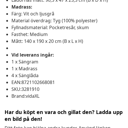
Lådornas mått: 90,5 x 47 x 25,5 cm (B x D x H)
Madrass:
Färg: Vit och ljusgrå
Material överdrag: Tyg (100% polyester)
Fyllnadsmaterial: Pocketresår, skum
Fasthet: Medium
Mått: 140 x 190 x 20 cm (B x L x H)
Vid leverans ingår:
1 x Sängram
1 x Madrass
4 x Sänglåda
EAN:8721102668081
SKU:3281910
Brand:vidaXL
Har du köpt en vara och gillat den? Ladda upp
en bild på den!