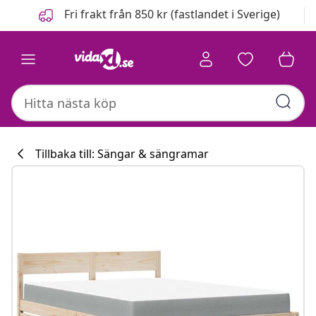
Föregående
Nästa
Fri frakt från 850 kr (fastlandet i Sverige)
Tillbaka till: Sängar & sängramar