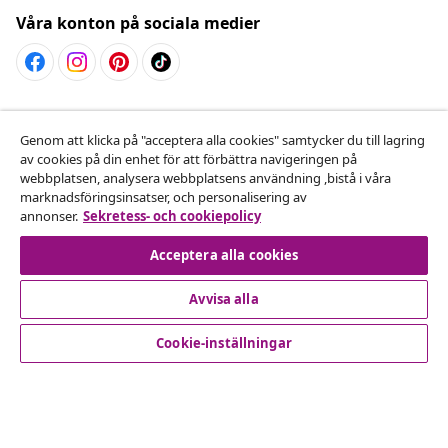
Våra konton på sociala medier
Avbryta avtalet
Genom att klicka på "acceptera alla cookies" samtycker du till lagring
Skicka in en begäran om uttag för din beställning.
av cookies på din enhet för att förbättra navigeringen på
webbplatsen, analysera webbplatsens användning ,bistå i våra
Avbryta avtalet
marknadsföringsinsatser, och personalisering av
annonser.
Sekretess- och cookiepolicy
Acceptera alla cookies
Kundservice
Avvisa alla
Företag
Cookie-inställningar
vidaXL