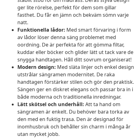
stabilt stöd för din madrass. Deras styva design
ger lite rörelse, perfekt för dem som gillar
fasthet. Du får en jämn och bekväm sömn varje
natt.
Funktionella lådor:
Med smart förvaring i form
av lådor löser denna säng problemet med
oordning. De är perfekta för att gömma filtar,
kuddar eller böcker och glider lätt ut tack vare de
snygga handtagen. Håll ditt sovrum organiserat!
Modern design:
Med släta linjer och enkel design
utstrålar sängramen modernitet. De raka
handtagen förstärker stilen och gör den praktisk.
Sängen ger en diskret elegans och passar bra in i
både moderna och traditionella inredningar.
Lätt skötsel och underhåll:
Att ta hand om
sängramen är enkelt. Du behöver bara torka av
den med en fuktig trasa. Den är designad för
inomhusbruk och behåller sin charm i många år
utan mycket jobb.