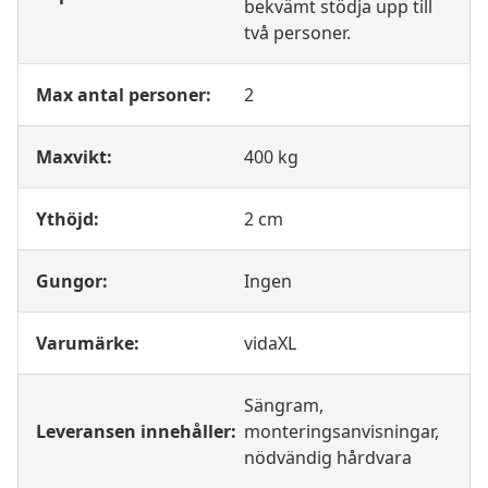
bekvämt stödja upp till
två personer.
Max antal personer:
2
Maxvikt:
400 kg
Ythöjd:
2 cm
Gungor:
Ingen
Varumärke:
vidaXL
Sängram,
Leveransen innehåller:
monteringsanvisningar,
nödvändig hårdvara