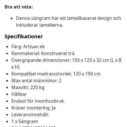
Bra att veta:
Denna sängram har ett lamellbaserat design och
inkluderar lamellerna.
Specifikationer
Färg: Artisan ek
Rammaterial: Konstruerat trä
Övergripande dimensioner: 193 x 123 x 32 cm (L x B
x H)
Kompatibel madrassstorlek: 120 x 190 cm
Max antal människor: 2
Maxvikt: 220 kg
Hållbar
Endast för inomhusbruk
Kräver montering: Ja
Leveransinnehåll:
1 x Sängram