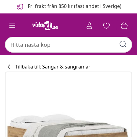
Föregående
Nästa
Fri frakt från 850 kr (fastlandet i Sverige)
Tillbaka till: Sängar & sängramar