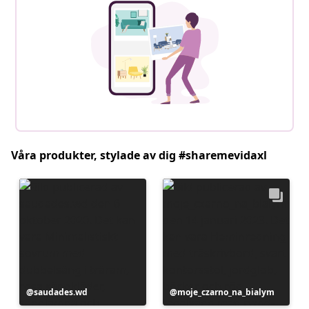
Våra produkter, stylade av dig #sharemevidaxl
Inlägg
saudades.wd
Inlägg
moje_czarno_na_bialym
publicerat
publicerat