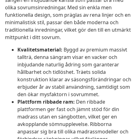
sängen en inbjudande känsla som passar bra med
olika sovrumsinredningar. Med sin enkla men
funktionella design, som präglas av rena linjer och en
minimalistisk stil, passar den både moderna och
traditionella inredningar, vilket gör den till en utmärkt
mittpunkt i ditt sovrum.
Kvalitetsmaterial:
Byggd av premium massivt
tallträ, denna sängram visar en vacker och
inbjudande naturlig ådring som garanterar
hållbarhet och tidlöshet. Träets solida
konstruktion klarar av säsongsförändringar och
erbjuder år av stabil användning, samtidigt som
den ökar mysfaktorn i sovrummet.
Plattform ribbade ram:
Den ribbade
plattformen ger fast och jämnt stöd för din
madrass utan en sängbotten, vilket ger en
avkopplande sömnupplevelse. Ribborna
anpassar sig bra till olika madrassmodeller och