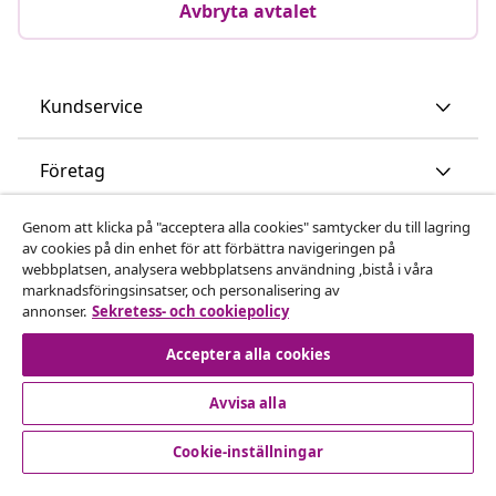
Avbryta avtalet
Kundservice
Företag
Genom att klicka på "acceptera alla cookies" samtycker du till lagring
vidaXL
av cookies på din enhet för att förbättra navigeringen på
webbplatsen, analysera webbplatsens användning ,bistå i våra
marknadsföringsinsatser, och personalisering av
Upptäck mer
annonser.
Sekretess- och cookiepolicy
Acceptera alla cookies
Avvisa alla
Cookie-inställningar
© 2008-2026 vidaXL www.vidaxl.se är en webbshop från