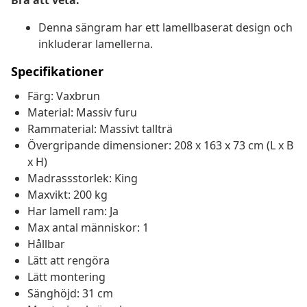
Bra att veta:
Denna sängram har ett lamellbaserat design och
inkluderar lamellerna.
Specifikationer
Färg: Vaxbrun
Material: Massiv furu
Rammaterial: Massivt tallträ
Övergripande dimensioner: 208 x 163 x 73 cm (L x B
x H)
Madrassstorlek: King
Maxvikt: 200 kg
Har lamell ram: Ja
Max antal människor: 1
Hållbar
Lätt att rengöra
Lätt montering
Sänghöjd: 31 cm