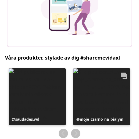
Våra produkter, stylade av dig #sharemevidaxl
Inlägg
saudades.wd
Inlägg
moje_czarno_na_bialym
publicerat
publicerat
av
av