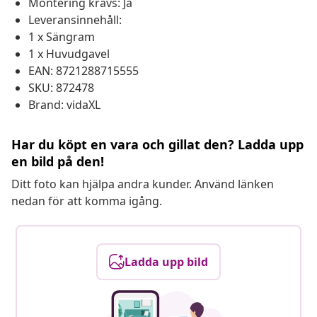
Montering krävs: Ja
Leveransinnehåll:
1 x Sängram
1 x Huvudgavel
EAN: 8721288715555
SKU: 872478
Brand: vidaXL
Har du köpt en vara och gillat den? Ladda upp
en bild på den!
Ditt foto kan hjälpa andra kunder. Använd länken
nedan för att komma igång.
Ladda upp bild