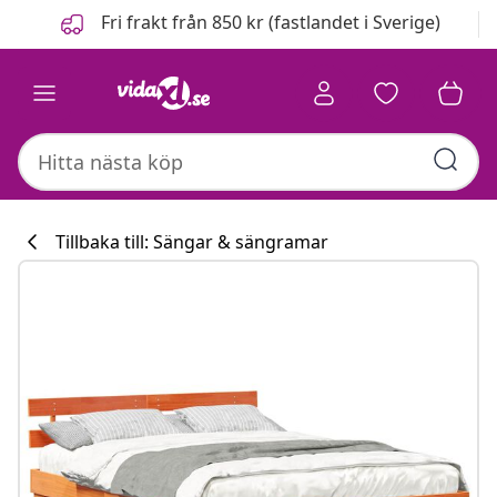
Föregående
Nästa
Fri frakt från 850 kr (fastlandet i Sverige)
Tillbaka till: Sängar & sängramar