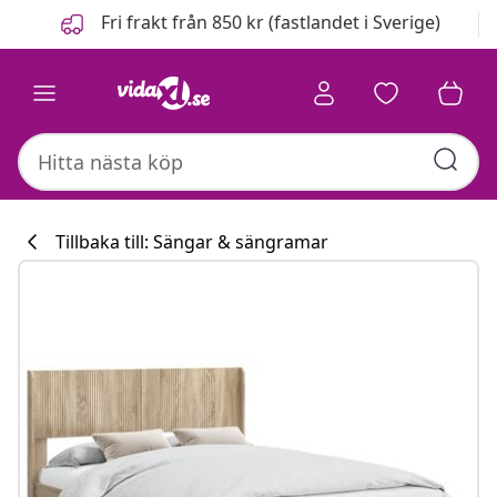
Föregående
Nästa
Fri frakt från 850 kr (fastlandet i Sverige)
Tillbaka till: Sängar & sängramar