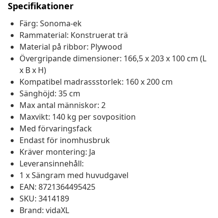
Specifikationer
Färg: Sonoma-ek
Rammaterial: Konstruerat trä
Material på ribbor: Plywood
Övergripande dimensioner: 166,5 x 203 x 100 cm (L
x B x H)
Kompatibel madrassstorlek: 160 x 200 cm
Sänghöjd: 35 cm
Max antal människor: 2
Maxvikt: 140 kg per sovposition
Med förvaringsfack
Endast för inomhusbruk
Kräver montering: Ja
Leveransinnehåll:
1 x Sängram med huvudgavel
EAN: 8721364495425
SKU: 3414189
Brand: vidaXL