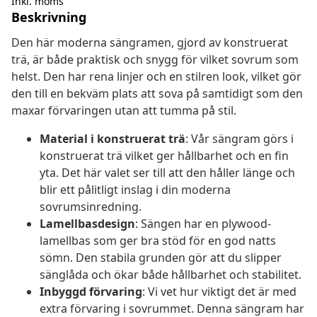
Inkl. moms
Beskrivning
Den här moderna sängramen, gjord av konstruerat
trä, är både praktisk och snygg för vilket sovrum som
helst. Den har rena linjer och en stilren look, vilket gör
den till en bekväm plats att sova på samtidigt som den
maxar förvaringen utan att tumma på stil.
Material i konstruerat trä
: Vår sängram görs i
konstruerat trä vilket ger hållbarhet och en fin
yta. Det här valet ser till att den håller länge och
blir ett pålitligt inslag i din moderna
sovrumsinredning.
Lamellbasdesign
: Sängen har en plywood-
lamellbas som ger bra stöd för en god natts
sömn. Den stabila grunden gör att du slipper
sänglåda och ökar både hållbarhet och stabilitet.
Inbyggd förvaring
: Vi vet hur viktigt det är med
extra förvaring i sovrummet. Denna sängram har