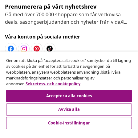
Prenumerera på vårt nyhetsbrev
Gå med över 700 000 shoppare som får veckovisa
deals, säsongserbjudanden och nyheter från vidaXL.
Våra konton på sociala medier
Genom att klicka på "acceptera alla cookies" samtycker du till lagring
Avbryta avtalet
av cookies på din enhet för att förbättra navigeringen på
webbplatsen, analysera webbplatsens användning ,bistå i våra
Skicka in en begäran om uttag för din beställning.
marknadsföringsinsatser, och personalisering av
annonser.
Sekretess- och cookiepolicy
Avbryta avtalet
Acceptera alla cookies
Avvisa alla
Kundservice
Cookie-inställningar
Företag