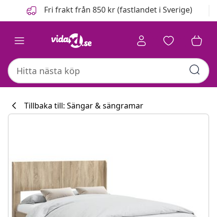
Föregående
Nästa
Fri frakt från 850 kr (fastlandet i Sverige)
Tillbaka till: Sängar & sängramar