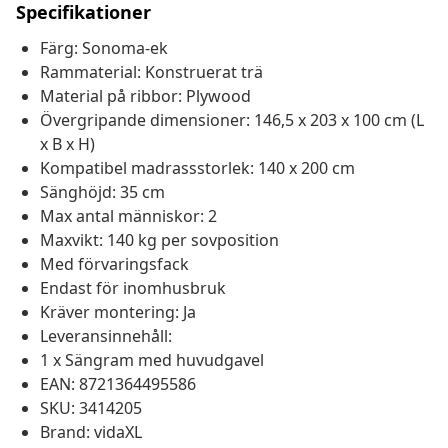
Specifikationer
Färg: Sonoma-ek
Rammaterial: Konstruerat trä
Material på ribbor: Plywood
Övergripande dimensioner: 146,5 x 203 x 100 cm (L
x B x H)
Kompatibel madrassstorlek: 140 x 200 cm
Sänghöjd: 35 cm
Max antal människor: 2
Maxvikt: 140 kg per sovposition
Med förvaringsfack
Endast för inomhusbruk
Kräver montering: Ja
Leveransinnehåll:
1 x Sängram med huvudgavel
EAN: 8721364495586
SKU: 3414205
Brand: vidaXL