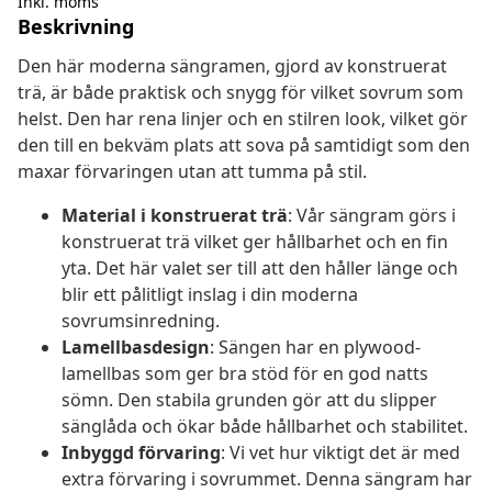
Inkl. moms
Beskrivning
Den här moderna sängramen, gjord av konstruerat
trä, är både praktisk och snygg för vilket sovrum som
helst. Den har rena linjer och en stilren look, vilket gör
den till en bekväm plats att sova på samtidigt som den
maxar förvaringen utan att tumma på stil.
Material i konstruerat trä
: Vår sängram görs i
konstruerat trä vilket ger hållbarhet och en fin
yta. Det här valet ser till att den håller länge och
blir ett pålitligt inslag i din moderna
sovrumsinredning.
Lamellbasdesign
: Sängen har en plywood-
lamellbas som ger bra stöd för en god natts
sömn. Den stabila grunden gör att du slipper
sänglåda och ökar både hållbarhet och stabilitet.
Inbyggd förvaring
: Vi vet hur viktigt det är med
extra förvaring i sovrummet. Denna sängram har