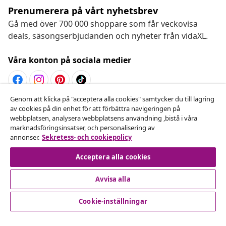
Prenumerera på vårt nyhetsbrev
Gå med över 700 000 shoppare som får veckovisa
deals, säsongserbjudanden och nyheter från vidaXL.
Våra konton på sociala medier
Genom att klicka på "acceptera alla cookies" samtycker du till lagring
Avbryta avtalet
av cookies på din enhet för att förbättra navigeringen på
webbplatsen, analysera webbplatsens användning ,bistå i våra
Skicka in en begäran om uttag för din beställning.
marknadsföringsinsatser, och personalisering av
annonser.
Sekretess- och cookiepolicy
Avbryta avtalet
Acceptera alla cookies
Avvisa alla
Kundservice
Cookie-inställningar
Företag