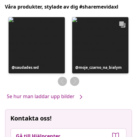
Våra produkter, stylade av dig #sharemevidaxl
Inlägg
saudades.wd
Inlägg
moje_czarno_na_bialym
publicerat
publicerat
av
av
Se hur man laddar upp bilder
Kontakta oss!
Gå till Hjälpcenter