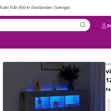
 frakt från 850 kr (fastlandet i Sverige)
D
vi
v
1
Fä