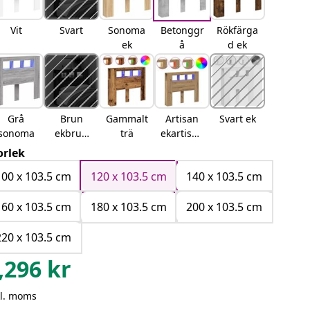
Vit
Svart
Sonoma
Betonggr
Rökfärga
ek
å
d ek
Grå
Brun
Gammalt
Artisan
Svart ek
sonoma
ekbrun
trä
ekartisan
ek
ek
orlek
100 x 103.5 cm
120 x 103.5 cm
140 x 103.5 cm
160 x 103.5 cm
180 x 103.5 cm
200 x 103.5 cm
220 x 103.5 cm
,296
kr
kl. moms