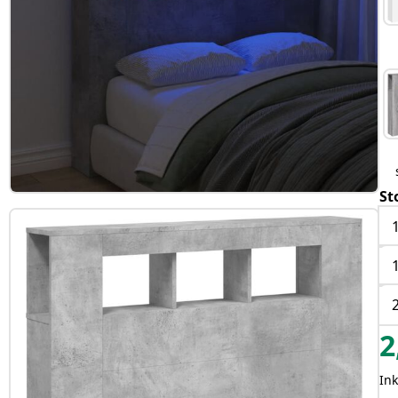
St
2
In