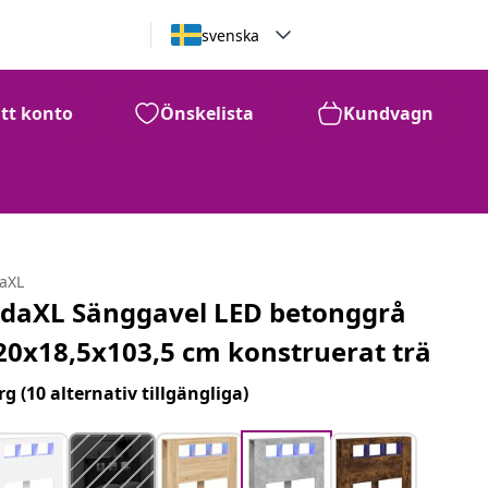
svenska
itt konto
Önskelista
Kundvagn
daXL
idaXL Sänggavel LED betonggrå
20x18,5x103,5 cm konstruerat trä
rg
(10 alternativ tillgängliga)