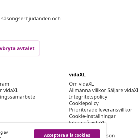
s, säsongserbjudanden och
vbryta avtalet
vidaXL
gram
Om vidaXL
r vidaXL
Allmänna villkor Säljare vidaX
ingssamarbete
Integritetspolicy
Cookiepolicy
Prioriterade leveransvillkor
Cookie-inställningar
Jobba på vidaXL
Säkerhet
ng av
EU Ansvarig person
Acceptera alla cookies