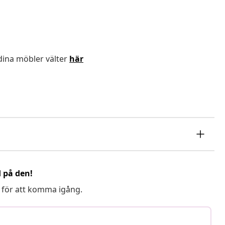
dina möbler välter
här
d på den!
 för att komma igång.