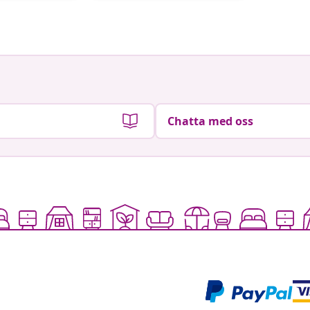
av
av
Chatta med oss