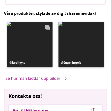
Våra produkter, stylade av dig #sharemevidaxl
Inlägg
keellyy.c
Inlägg
Inge Engels
publicerat
publicerat
av
av
Se hur man laddar upp bilder
Kontakta oss!
Gå till Hjälpcenter