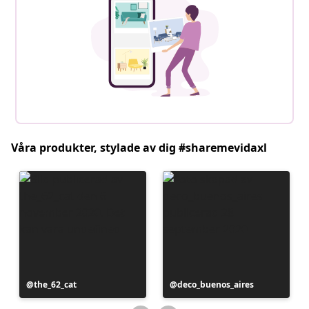
Våra produkter, stylade av dig #sharemevidaxl
Inlägg
the_62_cat
Inlägg
deco_buenos_aires
publicerat
publicerat