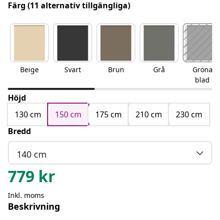
Färg
(11 alternativ tillgängliga)
Beige
Svart
Brun
Grå
Gröna
blad
Höjd
130 cm
150 cm
175 cm
210 cm
230 cm
Bredd
140 cm
779
kr
Inkl. moms
Beskrivning