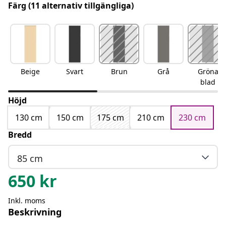
Färg
(11 alternativ tillgängliga)
Beige
Svart
Brun
Grå
Gröna
blad
Höjd
130 cm
150 cm
175 cm
210 cm
230 cm
Bredd
85 cm
650
kr
Inkl. moms
Beskrivning