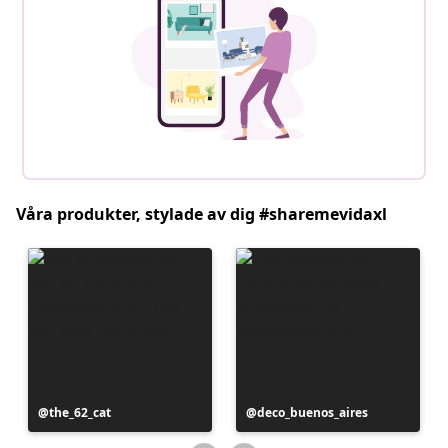
Våra produkter, stylade av dig #sharemevidaxl
Inlägg
the_62_cat
Inlägg
deco_buenos_aires
publicerat
publicerat