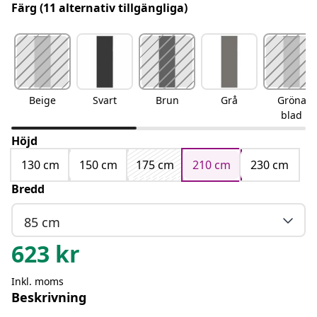
Färg
(11 alternativ tillgängliga)
Beige
Svart
Brun
Grå
Gröna
blad
Höjd
130 cm
150 cm
175 cm
210 cm
230 cm
Bredd
85 cm
623
kr
Inkl. moms
Beskrivning