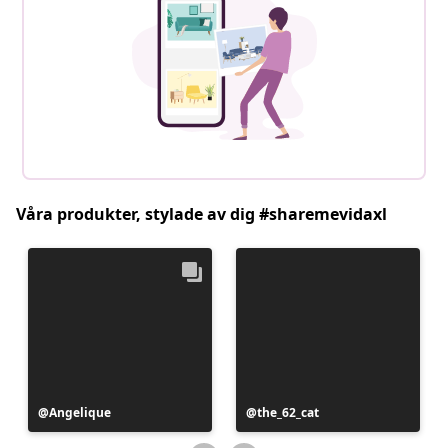
Våra produkter, stylade av dig #sharemevidaxl
Inlägg
Angelique
Inlägg
the_62_cat
publicerat
publicerat