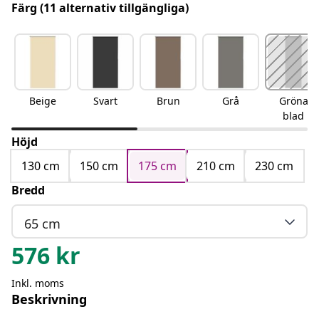
Färg
(11 alternativ tillgängliga)
Beige
Svart
Brun
Grå
Gröna
blad
Höjd
130 cm
150 cm
175 cm
210 cm
230 cm
Bredd
65 cm
576
kr
Inkl. moms
Beskrivning