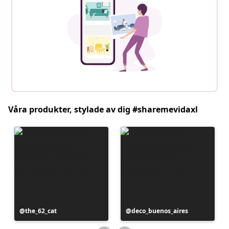
Våra produkter, stylade av dig #sharemevidaxl
Inlägg
the_62_cat
Inlägg
deco_buenos_aires
publicerat
publicerat