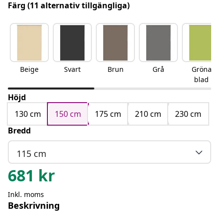
Färg
(11 alternativ tillgängliga)
Beige
Svart
Brun
Grå
Gröna
blad
Höjd
130 cm
150 cm
175 cm
210 cm
230 cm
Bredd
115 cm
681
kr
Inkl. moms
Beskrivning