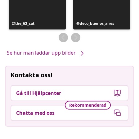
Inlägg
the_62_cat
Inlägg
deco_buenos_aires
publicerat
publicerat
av
av
Se hur man laddar upp bilder
Kontakta oss!
Gå till Hjälpcenter
Rekommenderad
Chatta med oss