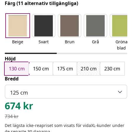
Färg
(11 alternativ tillgängliga)
Beige
Svart
Brun
Grå
Gröna
blad
Höjd
130 cm
150 cm
175 cm
210 cm
230 cm
Bredd
125 cm
674
kr
734
kr
Det lägsta icke-reapriset som visats för vidaXL-kunder under
de senaste 30 dagarna.