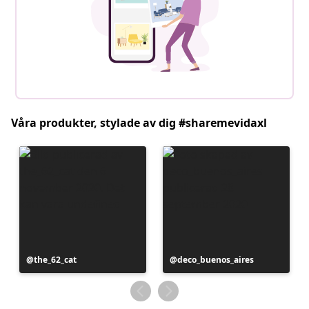
Våra produkter, stylade av dig #sharemevidaxl
Inlägg
the_62_cat
Inlägg
deco_buenos_aires
publicerat
publicerat
av
av