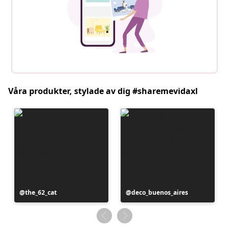
Våra produkter, stylade av dig #sharemevidaxl
Inlägg
the_62_cat
Inlägg
deco_buenos_aires
publicerat
publicerat
av
av