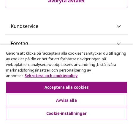
Avbryta avtalet
Kundservice
Företag
Genom att klicka på "acceptera alla cookies" samtycker du till lagring
av cookies på din enhet för att förbättra navigeringen på
vidaXL
webbplatsen, analysera webbplatsens användning ,bistå i våra
marknadsföringsinsatser, och personalisering av
annonser.
Sekretess- och cookiepolicy
Upptäck mer
Acceptera alla cookies
Avvisa alla
Cookie-inställningar
© 2008-2026 vidaXL www.vidaxl.se är en webbshop från
vidaXL Marketplace International B.V.