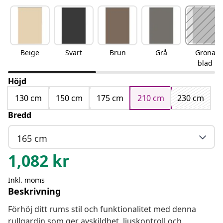
Beige
Svart
Brun
Grå
Gröna
blad
Höjd
130 cm
150 cm
175 cm
210 cm
230 cm
Bredd
165 cm
1,082
kr
Inkl. moms
Beskrivning
Förhöj ditt rums stil och funktionalitet med denna
rullgardin som ger avskildhet, ljuskontroll och