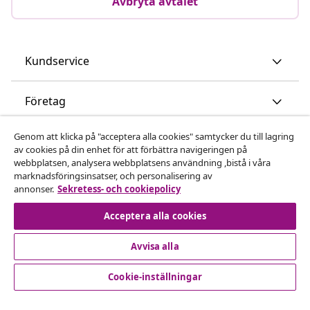
Avbryta avtalet
Kundservice
Företag
Genom att klicka på "acceptera alla cookies" samtycker du till lagring
vidaXL
av cookies på din enhet för att förbättra navigeringen på
webbplatsen, analysera webbplatsens användning ,bistå i våra
marknadsföringsinsatser, och personalisering av
Upptäck mer
annonser.
Sekretess- och cookiepolicy
Acceptera alla cookies
Avvisa alla
Cookie-inställningar
© 2008-2026 vidaXL www.vidaxl.se är en webbshop från
vidaXL Marketplace International B.V.