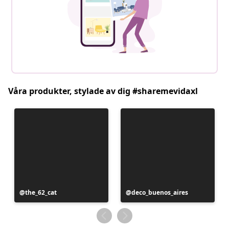
Våra produkter, stylade av dig #sharemevidaxl
Inlägg
the_62_cat
Inlägg
deco_buenos_aires
publicerat
publicerat
av
av