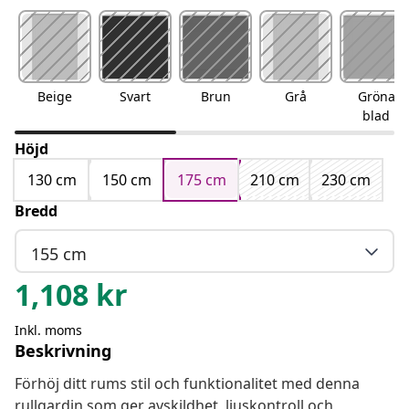
Beige
Svart
Brun
Grå
Gröna
blad
Höjd
130 cm
150 cm
175 cm
210 cm
230 cm
Bredd
155 cm
1,108
kr
Inkl. moms
Beskrivning
Förhöj ditt rums stil och funktionalitet med denna
rullgardin som ger avskildhet, ljuskontroll och