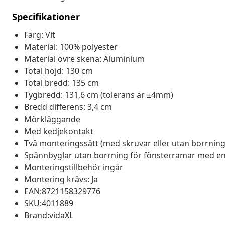
Specifikationer
Färg: Vit
Material: 100% polyester
Material övre skena: Aluminium
Total höjd: 130 cm
Total bredd: 135 cm
Tygbredd: 131,6 cm (tolerans är ±4mm)
Bredd differens: 3,4 cm
Mörkläggande
Med kedjekontakt
Två monteringssätt (med skruvar eller utan borrnin
Spännbyglar utan borrning för fönsterramar med en fa
Monteringstillbehör ingår
Montering krävs: Ja
EAN:8721158329776
SKU:4011889
Brand:vidaXL