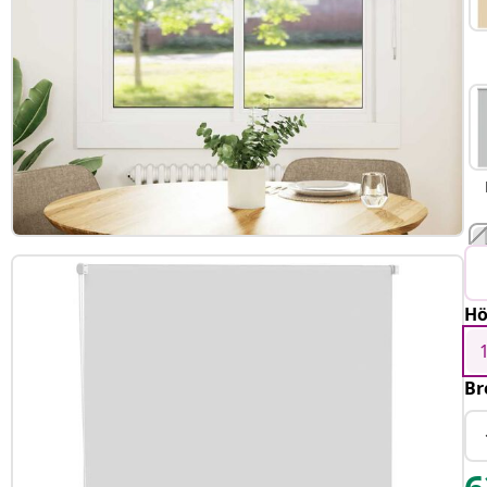
Hö
Br