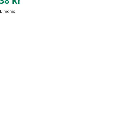
38
kr
kl. moms