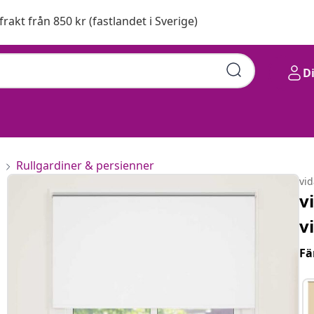
 frakt från 850 kr (fastlandet i Sverige)
D
Rullgardiner & persienner
vi
v
v
Fä