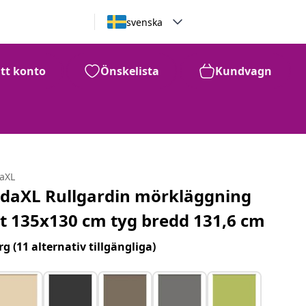
svenska
itt konto
Önskelista
Kundvagn
daXL
idaXL Rullgardin mörkläggning
it 135x130 cm tyg bredd 131,6 cm
rg
(11 alternativ tillgängliga)