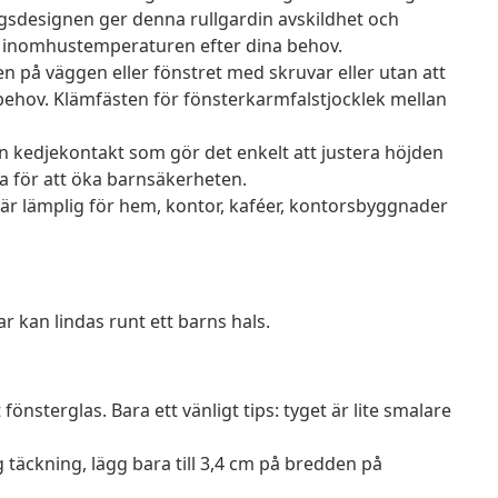
ngsdesignen ger denna rullgardin avskildhet och
era inomhustemperaturen efter dina behov.
n på väggen eller fönstret med skruvar eller utan att
behov. Klämfästen för fönsterkarmfalstjocklek mellan
n kedjekontakt som gör det enkelt att justera höjden
a för att öka barnsäkerheten.
är lämplig för hem, kontor, kaféer, kontorsbyggnader
r kan lindas runt ett barns hals.
önsterglas. Bara ett vänligt tips: tyget är lite smalare
ig täckning, lägg bara till 3,4 cm på bredden på