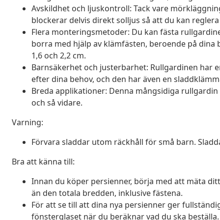
Avskildhet och ljuskontroll: Tack vare mörkläggni
blockerar delvis direkt solljus så att du kan regl
Flera monteringsmetoder: Du kan fästa rullgardine
borra med hjälp av klämfästen, beroende på dina 
1,6 och 2,2 cm.
Barnsäkerhet och justerbarhet: Rullgardinen har e
efter dina behov, och den har även en sladdklämm
Breda applikationer: Denna mångsidiga rullgardin 
och så vidare.
Varning:
Förvara sladdar utom räckhåll för små barn. Sladda
Bra att känna till:
Innan du köper persienner, börja med att mäta ditt f
än den totala bredden, inklusive fästena.
För att se till att dina nya persienner ger fullständ
fönsterglaset när du beräknar vad du ska beställa.