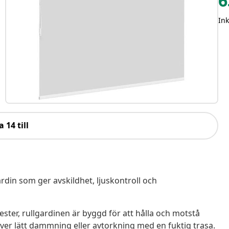
6
In
a 14 till
ardin som ger avskildhet, ljuskontroll och
ester, rullgardinen är byggd för att hålla och motstå
kräver lätt dammning eller avtorkning med en fuktig trasa.