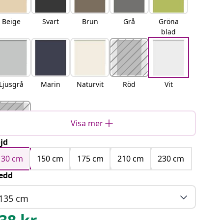
Beige
Svart
Brun
Grå
Gröna
blad
Ljusgrå
Marin
Naturvit
Röd
Vit
Visa mer
jd
Gul
130 cm
150 cm
175 cm
210 cm
230 cm
edd
135 cm