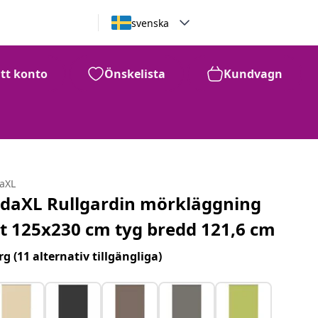
svenska
itt konto
Önskelista
Kundvagn
daXL
idaXL Rullgardin mörkläggning
it 125x230 cm tyg bredd 121,6 cm
rg
(11 alternativ tillgängliga)