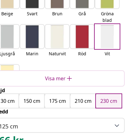
Beige
Svart
Brun
Grå
Gröna
blad
Ljusgrå
Marin
Naturvit
Röd
Vit
Visa mer
jd
Gul
130 cm
150 cm
175 cm
210 cm
230 cm
edd
125 cm