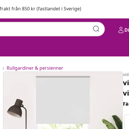
 frakt från 850 kr (fastlandet i Sverige)
D
Rullgardiner & persienner
vi
v
v
Fä