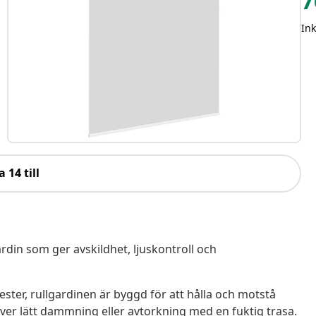
7
In
a 14 till
ardin som ger avskildhet, ljuskontroll och
ester, rullgardinen är byggd för att hålla och motstå
kräver lätt dammning eller avtorkning med en fuktig trasa.