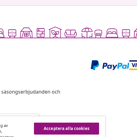
s, säsongserbjudanden och
vbryta avtalet
ng av
Acceptera alla cookies
n,