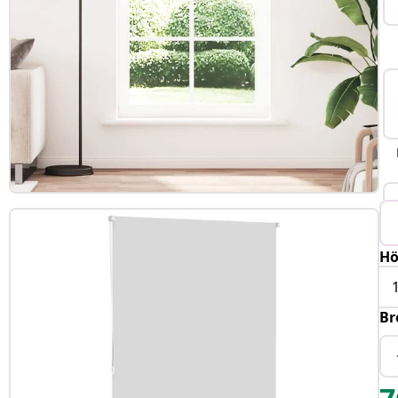
Hö
Br