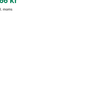
66
kr
kl. moms