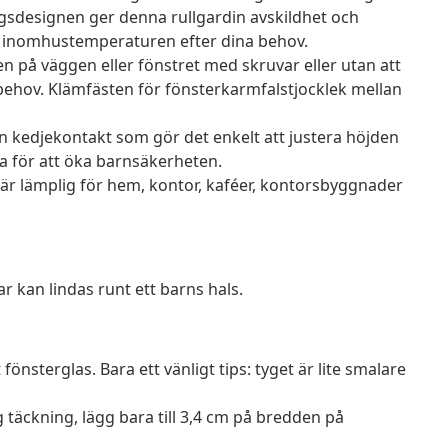
ngsdesignen ger denna rullgardin avskildhet och
era inomhustemperaturen efter dina behov.
n på väggen eller fönstret med skruvar eller utan att
behov. Klämfästen för fönsterkarmfalstjocklek mellan
n kedjekontakt som gör det enkelt att justera höjden
a för att öka barnsäkerheten.
är lämplig för hem, kontor, kaféer, kontorsbyggnader
r kan lindas runt ett barns hals.
önsterglas. Bara ett vänligt tips: tyget är lite smalare
ig täckning, lägg bara till 3,4 cm på bredden på