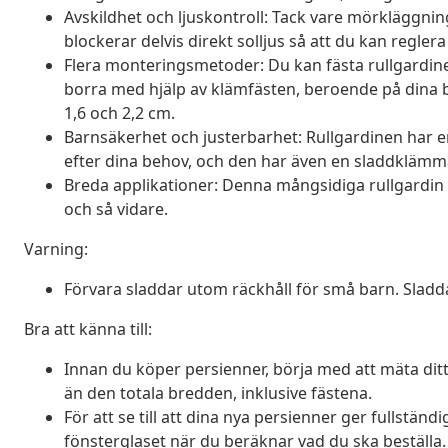
Avskildhet och ljuskontroll: Tack vare mörkläggni
blockerar delvis direkt solljus så att du kan regl
Flera monteringsmetoder: Du kan fästa rullgardine
borra med hjälp av klämfästen, beroende på dina 
1,6 och 2,2 cm.
Barnsäkerhet och justerbarhet: Rullgardinen har e
efter dina behov, och den har även en sladdklämm
Breda applikationer: Denna mångsidiga rullgardin 
och så vidare.
Varning:
Förvara sladdar utom räckhåll för små barn. Sladda
Bra att känna till:
Innan du köper persienner, börja med att mäta ditt f
än den totala bredden, inklusive fästena.
För att se till att dina nya persienner ger fullständ
fönsterglaset när du beräknar vad du ska beställa.