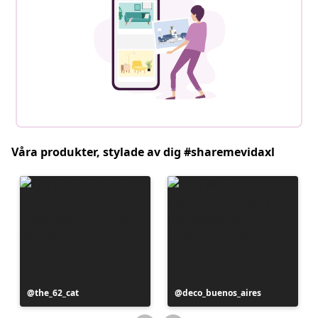
Våra produkter, stylade av dig #sharemevidaxl
Inlägg
the_62_cat
Inlägg
deco_buenos_aires
publicerat
publicerat