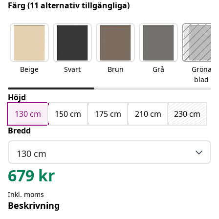
Färg
(11 alternativ tillgängliga)
Beige
Svart
Brun
Grå
Gröna
blad
Höjd
130 cm
150 cm
175 cm
210 cm
230 cm
Bredd
130 cm
679
kr
Inkl. moms
Beskrivning