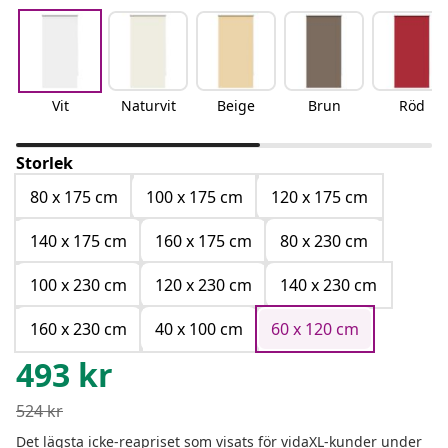
Vit
Naturvit
Beige
Brun
Röd
Storlek
80 x 175 cm
100 x 175 cm
120 x 175 cm
140 x 175 cm
160 x 175 cm
80 x 230 cm
100 x 230 cm
120 x 230 cm
140 x 230 cm
160 x 230 cm
40 x 100 cm
60 x 120 cm
493
kr
524
kr
Det lägsta icke-reapriset som visats för vidaXL-kunder under