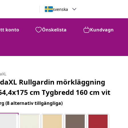
svenska
itt konto
Önskelista
Kundvagn
daXL
idaXL Rullgardin mörkläggning
64,4x175 cm Tygbredd 160 cm vit
rg
(8 alternativ tillgängliga)