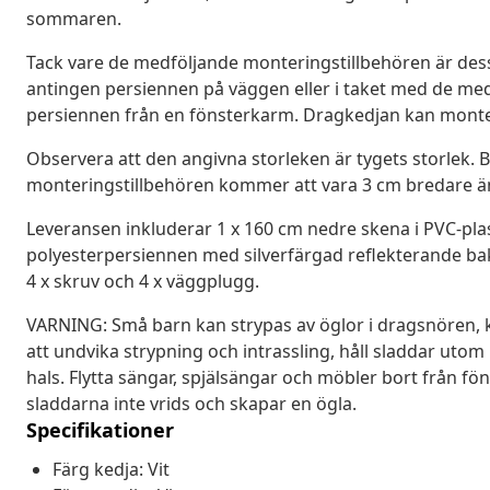
sommaren.
Tack vare de medföljande monteringstillbehören är dess
antingen persiennen på väggen eller i taket med de me
persiennen från en fönsterkarm. Dragkedjan kan monter
Observera att den angivna storleken är tygets storlek.
monteringstillbehören kommer att vara 3 cm bredare ä
Leveransen inkluderar 1 x 160 cm nedre skena i PVC-plas
polyesterpersiennen med silverfärgad reflekterande baksi
4 x skruv och 4 x väggplugg.
VARNING: Små barn kan strypas av öglor i dragsnören, k
att undvika strypning och intrassling, håll sladdar utom
hals. Flytta sängar, spjälsängar och möbler bort från fön
sladdarna inte vrids och skapar en ögla.
Specifikationer
Färg kedja: Vit