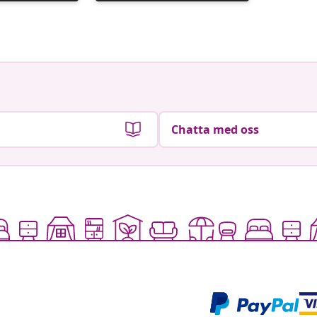
publicerat
publicer
av
av
Chatta med oss