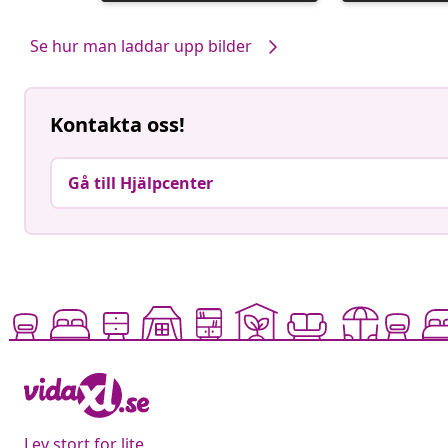
publicerat
publicerat
av
av
Se hur man laddar upp bilder
Kontakta oss!
Gå till Hjälpcenter
Lev stort for lite