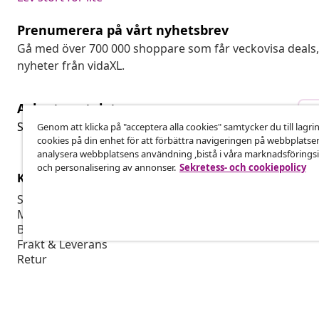
Prenumerera på vårt nyhetsbrev
Gå med över 700 000 shoppare som får veckovisa deal
nyheter från vidaXL.
Avbryta avtalet
A
Skicka in en begäran om uttag för din beställning.
Genom att klicka på "acceptera alla cookies" samtycker du till lagri
cookies på din enhet för att förbättra navigeringen på webbplatse
analysera webbplatsens användning ,bistå i våra marknadsföringsi
och personalisering av annonser.
Sekretess- och cookiepolicy
Kundservice
Företag
Spåra din beställning
Affiliate-pro
Mitt konto
Producera fö
Betalning
Marknadsför
Frakt & Leverans
Retur
Produktinformation
Beställ