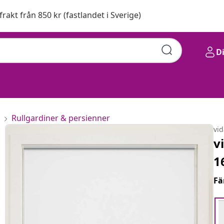
 frakt från 850 kr (fastlandet i Sverige)
D
Rullgardiner & persienner
vi
v
1
Fä