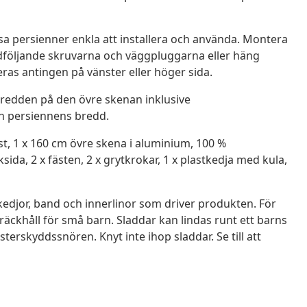
a persienner enkla att installera och använda. Montera
dföljande skruvarna och väggpluggarna eller häng
as antingen på vänster eller höger sida.
 Bredden på den övre skenan inklusive
n persiennens bredd.
t, 1 x 160 cm övre skena i aluminium, 100 %
da, 2 x fästen, 2 x grytkrokar, 1 x plastkedja med kula,
edjor, band och innerlinor som driver produkten. För
 räckhåll för små barn. Sladdar kan lindas runt ett barns
sterskyddssnören. Knyt inte ihop sladdar. Se till att