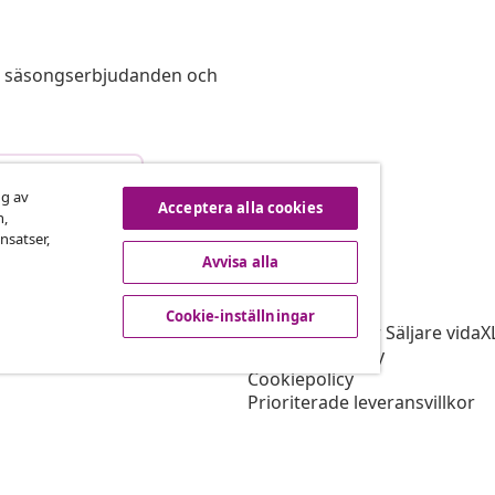
s, säsongserbjudanden och
vbryta avtalet
ng av
Acceptera alla cookies
n,
nsatser,
Avvisa alla
vidaXL
gram
Om vidaXL
Cookie-inställningar
r vidaXL
Allmänna villkor Säljare vidaX
ingssamarbete
Integritetspolicy
Cookiepolicy
Prioriterade leveransvillkor
Cookie-inställningar
Jobba på vidaXL
Säkerhet