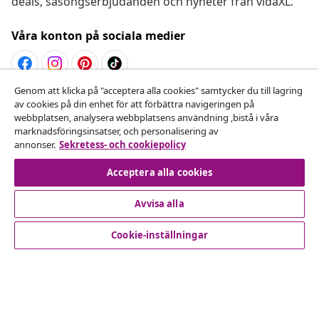
deals, säsongserbjudanden och nyheter från vidaXL.
Våra konton på sociala medier
Genom att klicka på "acceptera alla cookies" samtycker du till lagring
Avbryta avtalet
av cookies på din enhet för att förbättra navigeringen på
webbplatsen, analysera webbplatsens användning ,bistå i våra
Skicka in en begäran om uttag för din beställning.
marknadsföringsinsatser, och personalisering av
annonser.
Sekretess- och cookiepolicy
Avbryta avtalet
Acceptera alla cookies
Avvisa alla
Kundservice
Cookie-inställningar
Företag
vidaXL