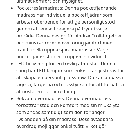
ultimat komfort och mysighet.
Pocketresårmadrass: Denna pocketfjädrande
madrass har individuella pocketfjädrar som
arbetar oberoende för att ge personligt stöd
genom att endast reagera på tryck i varje
område. Denna design förhindrar "roll-together"
och minskar rörelseöverföring jämfört med
traditionella öppna spiralmadrasser. Varje
pocketfjäder stödjer kroppen individuellt.
LED-belysning för en trevlig atmosfär: Denna
säng har LED-lampor som enkelt kan justeras för
att skapa en personlig ljusshow. Du kan anpassa
lägena, färgerna och ljusstyrkan för att förbättra
atmosfären i din inredning.
Bekväm övermadrass: Denna övermadrass
förbättrar stöd och komfort med sin mjuka yta
som andas samtidigt som den förlänger
livslängden på din madrass. Dess avtagbara
överdrag möjliggör enkel tvätt, vilket gör