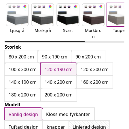
Ljusgrå
Mörkgrå
Svart
Mörkbru
Taupe
n
Storlek
80 x 200 cm
90 x 190 cm
90 x 200 cm
100 x 200 cm
120 x 190 cm
120 x 200 cm
140 x 190 cm
140 x 200 cm
160 x 200 cm
180 x 200 cm
200 x 200 cm
Modell
Vanlig design
Kloss med fyrkanter
Tuftad design
knappar
Linjerad design