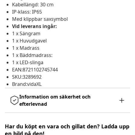
Kabellängd: 30 cm
IP-klass: IP65
Med klippbar saxsymbol
Vid leverans ingår:
1 x Sängram
1 x Huvudgavel
1 x Madrass
1 x Bäddmadrass:
1 x LED-slinga
EAN:8721102745744
SKU:3289692
Brand:vidaXL
Information om säkerhet och
efterlevnad
Har du köpt en vara och gillat den? Ladda upp
en bild på den!