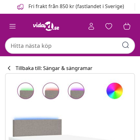
Föregående
Nästa
Fri frakt från 850 kr (fastlandet i Sverige)
Tillbaka till: Sängar & sängramar