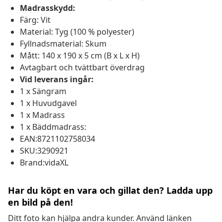
Madrasskydd:
Färg: Vit
Material: Tyg (100 % polyester)
Fyllnadsmaterial: Skum
Mått: 140 x 190 x 5 cm (B x L x H)
Avtagbart och tvättbart överdrag
Vid leverans ingår:
1 x Sängram
1 x Huvudgavel
1 x Madrass
1 x Bäddmadrass:
EAN:8721102758034
SKU:3290921
Brand:vidaXL
Har du köpt en vara och gillat den? Ladda upp
en bild på den!
Ditt foto kan hjälpa andra kunder. Använd länken