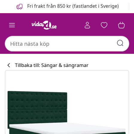
Föregående
Nästa
Fri frakt från 850 kr (fastlandet i Sverige)
Tillbaka till: Sängar & sängramar