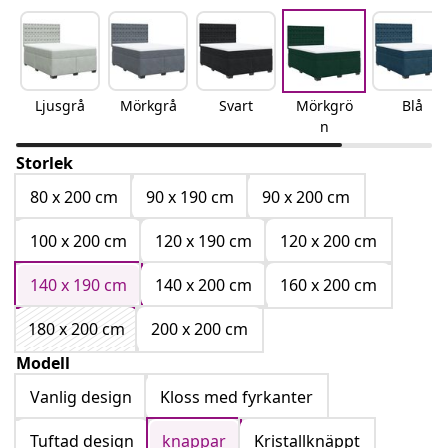
Ljusgrå
Mörkgrå
Svart
Mörkgrö
Blå
n
Storlek
80 x 200 cm
90 x 190 cm
90 x 200 cm
100 x 200 cm
120 x 190 cm
120 x 200 cm
140 x 190 cm
140 x 200 cm
160 x 200 cm
180 x 200 cm
200 x 200 cm
Modell
Vanlig design
Kloss med fyrkanter
Tuftad design
knappar
Kristallknäppt