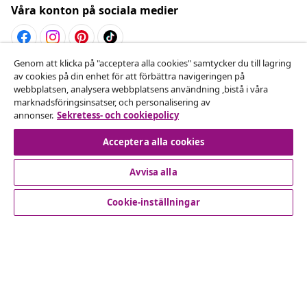
Våra konton på sociala medier
Genom att klicka på "acceptera alla cookies" samtycker du till lagring
Avbryta avtalet
av cookies på din enhet för att förbättra navigeringen på
webbplatsen, analysera webbplatsens användning ,bistå i våra
Skicka in en begäran om uttag för din beställning.
marknadsföringsinsatser, och personalisering av
annonser.
Sekretess- och cookiepolicy
Avbryta avtalet
Acceptera alla cookies
Avvisa alla
Kundservice
Cookie-inställningar
Företag
vidaXL