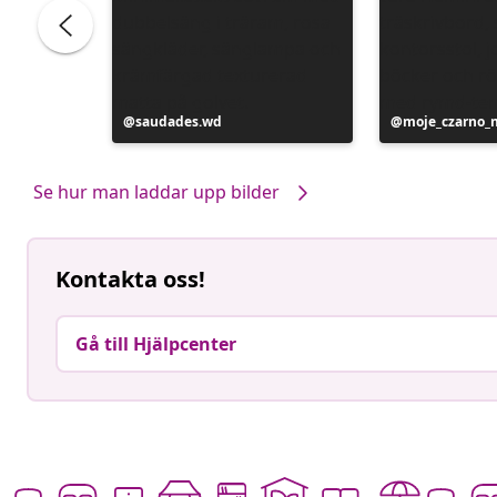
Inlägg
saudades.wd
Inlägg
moje_czarno_
publicerat
publicerat
av
av
Se hur man laddar upp bilder
Kontakta oss!
Gå till Hjälpcenter