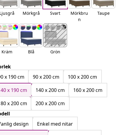
Ljusgrå
Mörkgrå
Svart
Mörkbru
Taupe
n
Kräm
Blå
Grön
orlek
90 x 190 cm
90 x 200 cm
100 x 200 cm
140 x 190 cm
140 x 200 cm
160 x 200 cm
180 x 200 cm
200 x 200 cm
dell
Vanlig design
Enkel med nitar