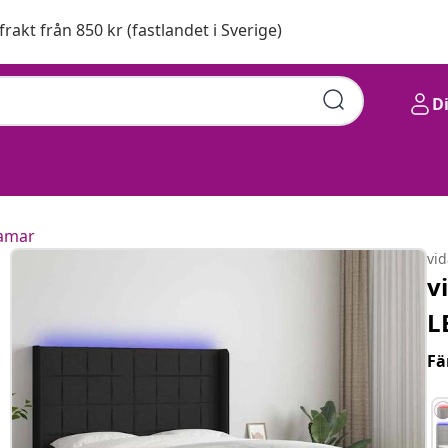
 frakt från 850 kr (fastlandet i Sverige)
D
amar
vi
v
L
Fä