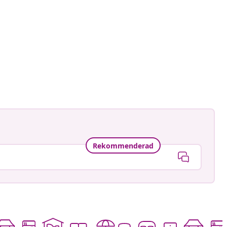
ctorhugo
at
Rekommenderad