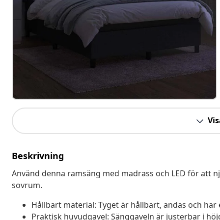
Vis
Beskrivning
Använd denna ramsäng med madrass och LED för att njuta
sovrum.
Hållbart material: Tyget är hållbart, andas och har
Praktisk huvudgavel: Sänggaveln är justerbar i hö