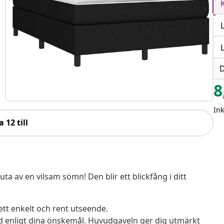
D
8
In
a 12 till
 av en vilsam sömn! Den blir ett blickfång i ditt
 ett enkelt och rent utseende.
jd enligt dina önskemål. Huvudgaveln ger dig utmärkt