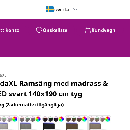
svenska
itt konto
Önskelista
Kundvagn
daXL
idaXL Ramsäng med madrass &
ED svart 140x190 cm tyg
rg
(8 alternativ tillgängliga)