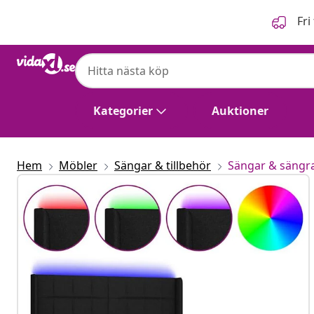
Föregående
Nästa
Fri
Kategorier
Auktioner
Hem
Möbler
Sängar & tillbehör
Sängar & sängr