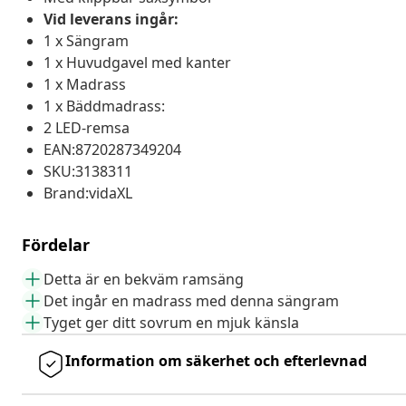
Vid leverans ingår:
1 x Sängram
1 x Huvudgavel med kanter
1 x Madrass
1 x Bäddmadrass:
2 LED-remsa
EAN:8720287349204
SKU:3138311
Brand:vidaXL
Fördelar
Detta är en bekväm ramsäng
Det ingår en madrass med denna sängram
Tyget ger ditt sovrum en mjuk känsla
Information om säkerhet och efterlevnad