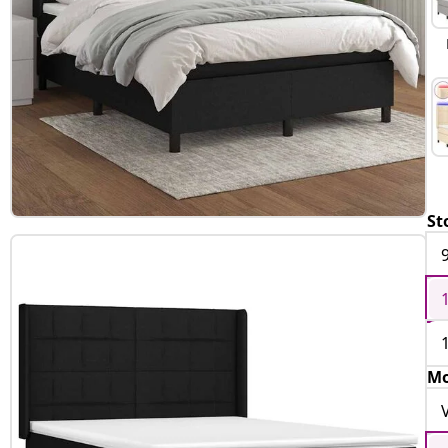
St
Mo