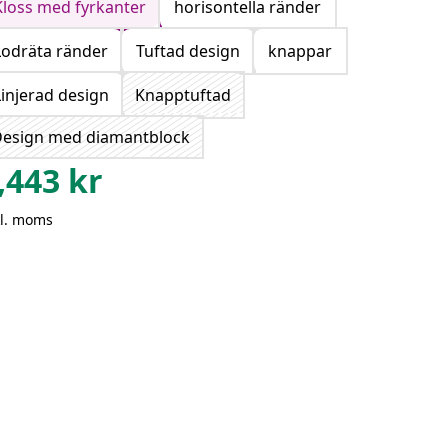
Kloss med fyrkanter
horisontella ränder
Lodräta ränder
Tuftad design
knappar
Linjerad design
Knapptuftad
esign med diamantblock
,443
kr
kl. moms