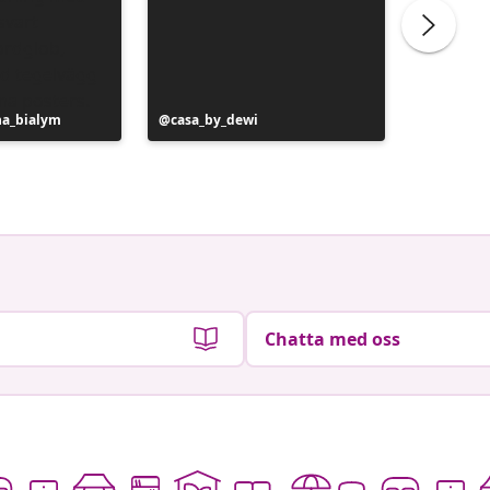
na_bialym
Inlägg
casa_by_dewi
Inlägg
au42.vi
publicerat
publicer
av
av
Chatta med oss