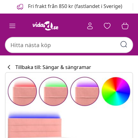
Föregående
Nästa
Fri frakt från 850 kr (fastlandet i Sverige)
Tillbaka till: Sängar & sängramar