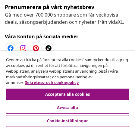
Prenumerera på vårt nyhetsbrev
Gå med över 700 000 shoppare som får veckovisa
deals, säsongserbjudanden och nyheter från vidaXL.
Våra konton på sociala medier
Genom att klicka på "acceptera alla cookies" samtycker du till lagring
Avbryta avtalet
av cookies på din enhet för att förbättra navigeringen på
webbplatsen, analysera webbplatsens användning ,bistå i våra
Skicka in en begäran om uttag för din beställning.
marknadsföringsinsatser, och personalisering av
annonser.
Sekretess- och cookiepolicy
Avbryta avtalet
Acceptera alla cookies
Avvisa alla
Kundservice
Cookie-inställningar
Företag