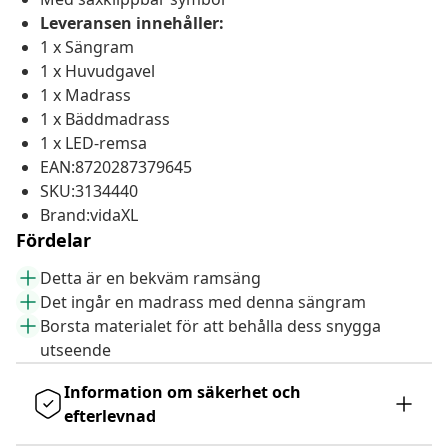
Leveransen innehåller:
1 x Sängram
1 x Huvudgavel
1 x Madrass
1 x Bäddmadrass
1 x LED-remsa
EAN:8720287379645
SKU:3134440
Brand:vidaXL
Fördelar
Detta är en bekväm ramsäng
Det ingår en madrass med denna sängram
Borsta materialet för att behålla dess snygga
utseende
Information om säkerhet och
efterlevnad