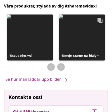
Våra produkter, stylade av dig #sharemevidaxl
Inlägg
saudades.wd
Inlägg
moje_czarno_na_bialym
publicerat
publicerat
av
av
Se hur man laddar upp bilder
Kontakta oss!
Gå till Hjälpcenter