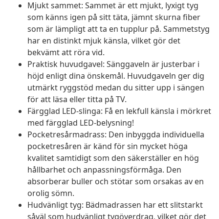
Mjukt sammet: Sammet är ett mjukt, lyxigt tyg
som känns igen på sitt täta, jämnt skurna fiber
som är lämpligt att ta en tupplur på. Sammetstyg
har en distinkt mjuk känsla, vilket gör det
bekvämt att röra vid.
Praktisk huvudgavel: Sänggaveln är justerbar i
höjd enligt dina önskemål. Huvudgaveln ger dig
utmärkt ryggstöd medan du sitter upp i sängen
för att läsa eller titta på TV.
Färgglad LED-slinga: Få en lekfull känsla i mörkret
med färgglad LED-belysning!
Pocketresårmadrass: Den inbyggda individuella
pocketresåren är känd för sin mycket höga
kvalitet samtidigt som den säkerställer en hög
hållbarhet och anpassningsförmåga. Den
absorberar buller och stötar som orsakas av en
orolig sömn.
Hudvänligt tyg: Bädmadrassen har ett slitstarkt
såväl som hudvänligt tygöverdrag, vilket gör det