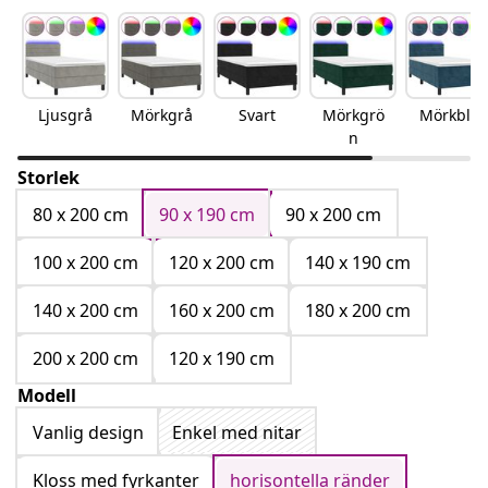
Ljusgrå
Mörkgrå
Svart
Mörkgrö
Mörkblå
n
Storlek
80 x 200 cm
90 x 190 cm
90 x 200 cm
100 x 200 cm
120 x 200 cm
140 x 190 cm
140 x 200 cm
160 x 200 cm
180 x 200 cm
200 x 200 cm
120 x 190 cm
Modell
Vanlig design
Enkel med nitar
Kloss med fyrkanter
horisontella ränder