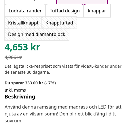
Lodräta ränder
Tuftad design
knappar
Kristallknäppt
Knapptuftad
Design med diamantblock
4,653
kr
4,986
kr
Det lägsta icke-reapriset som visats för vidaXL-kunder under
de senaste 30 dagarna.
Du sparar 333.00 kr (- 7%)
Inkl. moms
Beskrivning
Använd denna ramsäng med madrass och LED för att
njuta av en vilsam sömn! Den blir ett blickfång i ditt
sovrum.