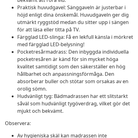
bekvämt att röra vid.
Praktisk huvudgavel: Sänggaveln är justerbar i
höjd enligt dina önskemål. Huvudgaveln ger dig
utmärkt ryggstöd medan du sitter upp i sängen
för att läsa eller titta på TV.
Färgglad LED-slinga: Få en lekfull känsla i mörkret
med färgglad LED-belysning!
Pocketresårmadrass: Den inbyggda individuella
pocketresåren är känd för sin mycket höga
kvalitet samtidigt som den säkerställer en hög
hållbarhet och anpassningsförmåga. Den
absorberar buller och stötar som orsakas av en
orolig sömn.
Hudvänligt tyg: Bädmadrassen har ett slitstarkt
såväl som hudvänligt tygöverdrag, vilket gör det
mjukt och bekvämt.
Observera:
Av hygieniska skäl kan madrassen inte