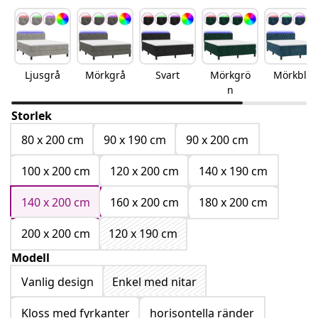
Ljusgrå
Mörkgrå
Svart
Mörkgrö
Mörkblå
n
Storlek
80 x 200 cm
90 x 190 cm
90 x 200 cm
100 x 200 cm
120 x 200 cm
140 x 190 cm
140 x 200 cm
160 x 200 cm
180 x 200 cm
200 x 200 cm
120 x 190 cm
Modell
Vanlig design
Enkel med nitar
Kloss med fyrkanter
horisontella ränder