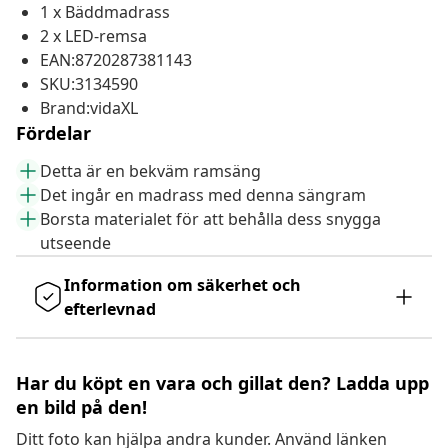
1 x Bäddmadrass
2 x LED-remsa
EAN:8720287381143
SKU:3134590
Brand:vidaXL
Fördelar
Detta är en bekväm ramsäng
Det ingår en madrass med denna sängram
Borsta materialet för att behålla dess snygga
utseende
Information om säkerhet och
efterlevnad
Har du köpt en vara och gillat den? Ladda upp
en bild på den!
Ditt foto kan hjälpa andra kunder. Använd länken