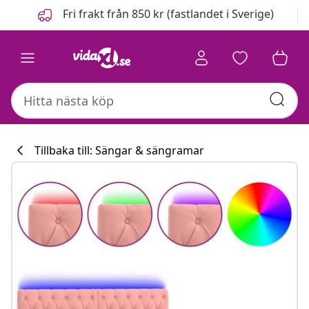
Föregående
Nästa
Fri frakt från 850 kr (fastlandet i Sverige)
Tillbaka till: Sängar & sängramar