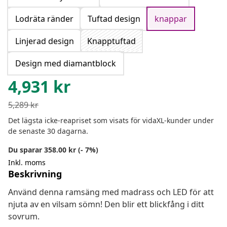
Lodräta ränder
Tuftad design
knappar
Linjerad design
Knapptuftad
Design med diamantblock
4,931
kr
5,289
kr
Det lägsta icke-reapriset som visats för vidaXL-kunder under
de senaste 30 dagarna.
Du sparar 358.00 kr (- 7%)
Inkl. moms
Beskrivning
Använd denna ramsäng med madrass och LED för att
njuta av en vilsam sömn! Den blir ett blickfång i ditt
sovrum.