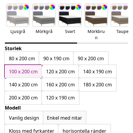
Ljusgrå
Mörkgrå
Svart
Mörkbru
Taupe
n
Storlek
80 x 200 cm
90 x 190 cm
90 x 200 cm
100 x 200 cm
120 x 200 cm
140 x 190 cm
140 x 200 cm
160 x 200 cm
180 x 200 cm
200 x 200 cm
120 x 190 cm
Modell
Vanlig design
Enkel med nitar
Kloss med fyrkanter
horisontella ränder