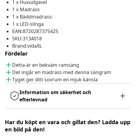
1 x Huvudgavel
1 x Madrass
1 x Bäddmadrass:
1 x LED-slinga
EAN:8720287375425
SKU:3134018
Brand:vidaXL
Fördelar
Detta är en bekväm ramsäng
Det ingår en madrass med denna sängram
Tyget ger ditt sovrum en mjuk känsla
Information om säkerhet och
efterlevnad
Har du köpt en vara och gillat den? Ladda upp
en bild på den!