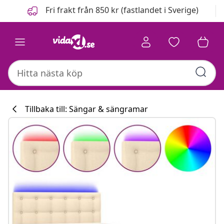
Föregående
Nästa
Fri frakt från 850 kr (fastlandet i Sverige)
Tillbaka till: Sängar & sängramar