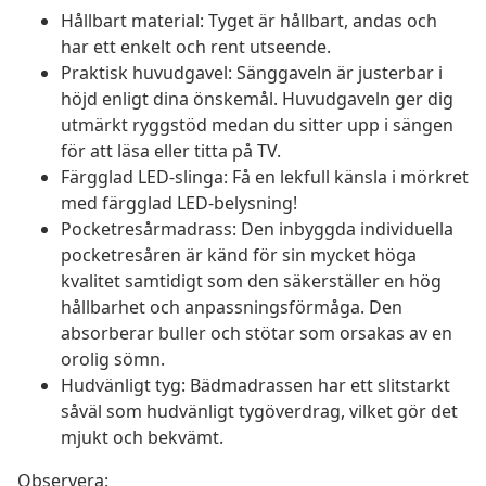
Hållbart material: Tyget är hållbart, andas och
har ett enkelt och rent utseende.
Praktisk huvudgavel: Sänggaveln är justerbar i
höjd enligt dina önskemål. Huvudgaveln ger dig
utmärkt ryggstöd medan du sitter upp i sängen
för att läsa eller titta på TV.
Färgglad LED-slinga: Få en lekfull känsla i mörkret
med färgglad LED-belysning!
Pocketresårmadrass: Den inbyggda individuella
pocketresåren är känd för sin mycket höga
kvalitet samtidigt som den säkerställer en hög
hållbarhet och anpassningsförmåga. Den
absorberar buller och stötar som orsakas av en
orolig sömn.
Hudvänligt tyg: Bädmadrassen har ett slitstarkt
såväl som hudvänligt tygöverdrag, vilket gör det
mjukt och bekvämt.
Observera: